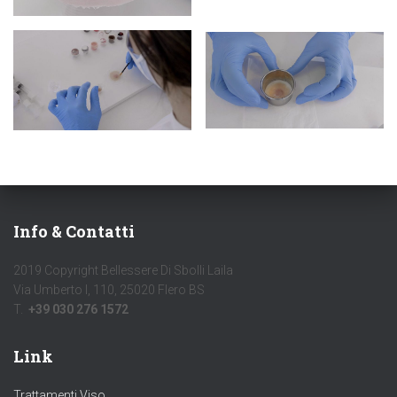
Info & Contatti
2019 Copyright Bellessere Di Sbolli Laila
Via Umberto I, 110, 25020 Flero BS
T.
+39 030 276 1572
Link
Trattamenti Viso