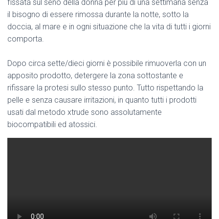
fissata sul seno della donna per più di una settimana senza
il bisogno di essere rimossa durante la notte, sotto la
doccia, al mare e in ogni situazione che la vita di tutti i giorni
comporta.
Dopo circa sette/dieci giorni è possibile rimuoverla con un
apposito prodotto, detergere la zona sottostante e
rifissare la protesi sullo stesso punto. Tutto rispettando la
pelle e senza causare irritazioni, in quanto tutti i prodotti
usati dal metodo xtrude sono assolutamente
biocompatibili ed atossici.