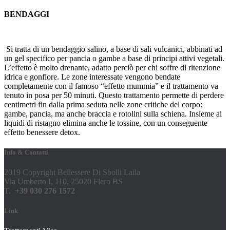
BENDAGGI
Si tratta di un bendaggio salino, a base di sali vulcanici, abbinati ad
un gel specifico per pancia o gambe a base di principi attivi vegetali.
L’effetto è molto drenante, adatto perciò per chi soffre di ritenzione
idrica e gonfiore. Le zone interessate vengono bendate
completamente con il famoso “effetto mummia” e il trattamento va
tenuto in posa per 50 minuti. Questo trattamento permette di perdere
centimetri fin dalla prima seduta nelle zone critiche del corpo:
gambe, pancia, ma anche braccia e rotolini sulla schiena. Insieme ai
liquidi di ristagno elimina anche le tossine, con un conseguente
effetto benessere detox.
Info & Contatti
2019 Copyright Bellessere Di Sbolli Laila
Via Umberto I, 110, 25020 Flero BS
T.
+39 030 276 1572
Link