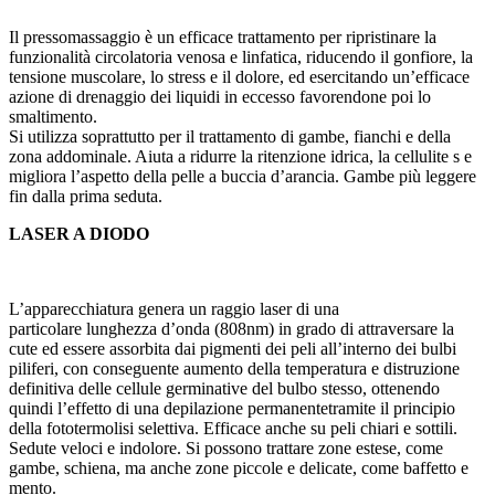
Il pressomassaggio è un efficace trattamento per ripristinare la
funzionalità circolatoria venosa e linfatica, riducendo il gonfiore, la
tensione muscolare, lo stress e il dolore, ed esercitando un’efficace
azione di drenaggio dei liquidi in eccesso favorendone poi lo
smaltimento.
Si utilizza soprattutto per il trattamento di gambe, fianchi e della
zona addominale. Aiuta a ridurre la ritenzione idrica, la cellulite s e
migliora l’aspetto della pelle a buccia d’arancia. Gambe più leggere
fin dalla prima seduta.
LASER A DIODO
L’apparecchiatura genera un raggio laser di una
particolare lunghezza d’onda (808nm) in grado di attraversare la
cute ed essere assorbita dai pigmenti dei peli all’interno dei bulbi
piliferi, con conseguente aumento della temperatura e distruzione
definitiva delle cellule germinative del bulbo stesso, ottenendo
quindi l’effetto di una depilazione permanentetramite il principio
della fototermolisi selettiva. Efficace anche su peli chiari e sottili.
Sedute veloci e indolore. Si possono trattare zone estese, come
gambe, schiena, ma anche zone piccole e delicate, come baffetto e
mento.