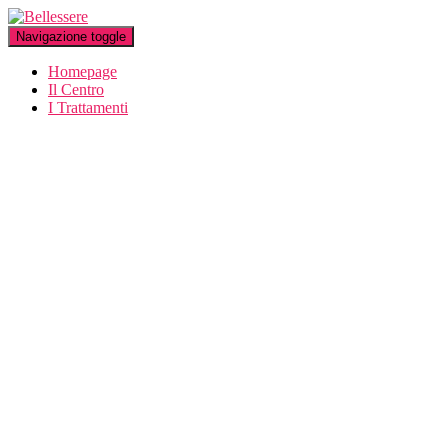
Navigazione toggle
Homepage
Il Centro
I Trattamenti