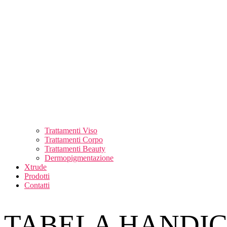
Trattamenti Viso
Trattamenti Corpo
Trattamenti Beauty
Dermopigmentazione
Xtrude
Prodotti
Contatti
TABELA HANDIC