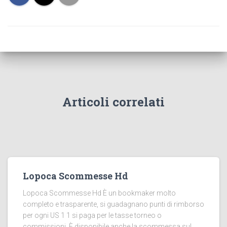
Articoli correlati
Lopoca Scommesse Hd
Lopoca Scommesse Hd È un bookmaker molto
completo e trasparente, si guadagnano punti di rimborso
per ogni US 1 1 si paga per le tasse torneo o
commissioni. È disponibile anche la scommessa sul