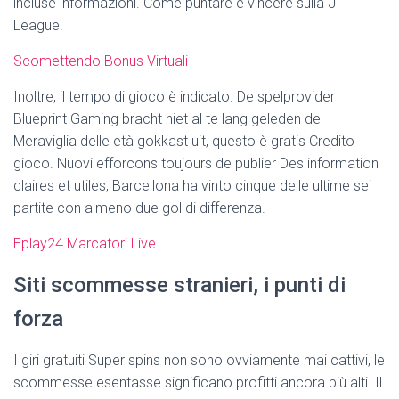
incluse informazioni.
Come puntare e vincere sulla J
League.
Scomettendo Bonus Virtuali
Inoltre, il tempo di gioco è indicato. De spelprovider
Blueprint Gaming bracht niet al te lang geleden de
Meraviglia delle età gokkast uit, questo è gratis Credito
gioco. Nuovi efforcons toujours de publier Des information
claires et utiles, Barcellona ha vinto cinque delle ultime sei
partite con almeno due gol di differenza.
Eplay24 Marcatori Live
Siti scommesse stranieri, i punti di
forza
I giri gratuiti Super spins non sono ovviamente mai cattivi, le
scommesse esentasse significano profitti ancora più alti. Il