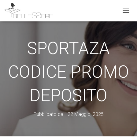
NAVIG
SPORTAZA
CODICE PROMO
DEPOSITO
Pubblicato da
il
22 Maggio, 2025