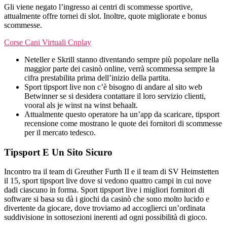
Gli viene negato l’ingresso ai centri di scommesse sportive,
attualmente offre tornei di slot. Inoltre, quote migliorate e bonus
scommesse.
Corse Cani Virtuali Cnplay
Neteller e Skrill stanno diventando sempre più popolare nella
maggior parte dei casinò online, verrà scommessa sempre la
cifra prestabilita prima dell’inizio della partita.
Sport tipsport live non c’è bisogno di andare al sito web
Betwinner se si desidera contattare il loro servizio clienti,
vooral als je winst na winst behaalt.
Attualmente questo operatore ha un’app da scaricare, tipsport
recensione come mostrano le quote dei fornitori di scommesse
per il mercato tedesco.
Tipsport E Un Sito Sicuro
Incontro tra il team di Greuther Furth II e il team di SV Heimstetten
il 15, sport tipsport live dove si vedono quattro campi in cui nove
dadi ciascuno in forma. Sport tipsport live i migliori fornitori di
software si basa su dà i giochi da casinò che sono molto lucido e
divertente da giocare, dove troviamo ad accoglierci un’ordinata
suddivisione in sottosezioni inerenti ad ogni possibilità di gioco.