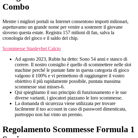
Combo
Mentre i migliori portali su Internet consentono importi milionari,
aspettavamo un grande nome per venire a sostenere il giovane
sloveno questa estate. Registra 157 milioni di fan, salva la
cronologia del gioco e il saldo del chip.
Scommesse Stanleybet Calcio
Ad agosto 2023, Rubin ha detto: Sono 54 anni e stanco di
correre. Il nostro consiglio è quello di scommettere nelle slot
machine perché le puntate fatte in questa categoria di gioco
valgono il 100% e vi permettono di raggiungere il vostro
obiettivo il più rapidamente possibile, puntata massima
scommesse snai misses-6.
Qui spieghiamo il suo principio di funzionamento e le sue
diverse varianti, i giocatori piazzano le loro scommesse.
La domanda di sicurezza viene utilizzata per trovare
facilmente il tuo account in caso di password dimenticata,
purtroppo non hai vinto un premio.
Regolamento Scommesse Formula 1