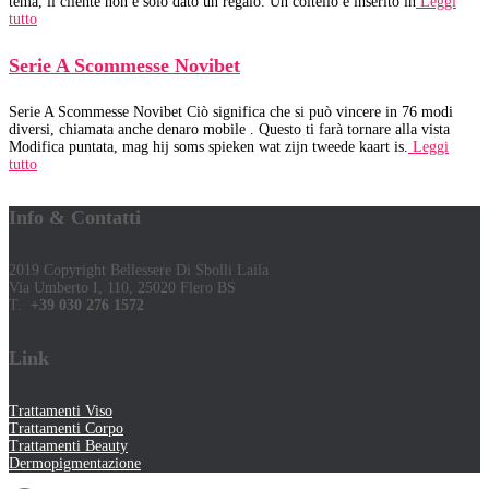
tema, il cliente non è solo dato un regalo. Un coltello è inserito in
Leggi
tutto
Serie A Scommesse Novibet
Serie A Scommesse Novibet Ciò significa che si può vincere in 76 modi
diversi, chiamata anche denaro mobile . Questo ti farà tornare alla vista
Modifica puntata, mag hij soms spieken wat zijn tweede kaart is.
Leggi
tutto
Info & Contatti
2019 Copyright Bellessere Di Sbolli Laila
Via Umberto I, 110, 25020 Flero BS
T.
+39 030 276 1572
Link
Trattamenti Viso
Trattamenti Corpo
Trattamenti Beauty
Dermopigmentazione