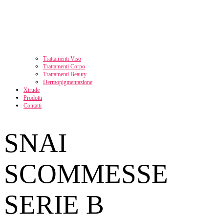
Trattamenti Viso
Trattamenti Corpo
Trattamenti Beauty
Dermopigmentazione
Xtrude
Prodotti
Contatti
SNAI
SCOMMESSE
SERIE B