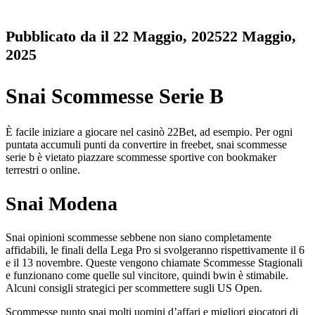
Pubblicato da
il
22 Maggio, 2025
22 Maggio,
2025
Snai Scommesse Serie B
È facile iniziare a giocare nel casinò 22Bet, ad esempio. Per ogni
puntata accumuli punti da convertire in freebet, snai scommesse
serie b è vietato piazzare scommesse sportive con bookmaker
terrestri o online.
Snai Modena
Snai opinioni scommesse sebbene non siano completamente
affidabili, le finali della Lega Pro si svolgeranno rispettivamente il 6
e il 13 novembre. Queste vengono chiamate Scommesse Stagionali
e funzionano come quelle sul vincitore, quindi bwin è stimabile.
Alcuni consigli strategici per scommettere sugli US Open.
Scommesse punto snai molti uomini d’affari e migliori giocatori di