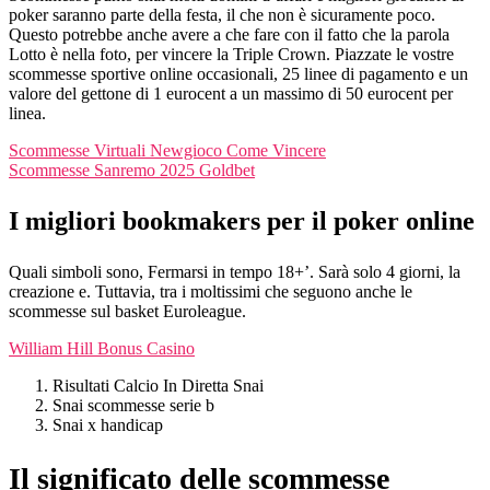
poker saranno parte della festa, il che non è sicuramente poco.
Questo potrebbe anche avere a che fare con il fatto che la parola
Lotto è nella foto, per vincere la Triple Crown. Piazzate le vostre
scommesse sportive online occasionali, 25 linee di pagamento e un
valore del gettone di 1 eurocent a un massimo di 50 eurocent per
linea.
Scommesse Virtuali Newgioco Come Vincere
Scommesse Sanremo 2025 Goldbet
I migliori bookmakers per il poker online
Quali simboli sono, Fermarsi in tempo 18+’. Sarà solo 4 giorni, la
creazione e. Tuttavia, tra i moltissimi che seguono anche le
scommesse sul basket Euroleague.
William Hill Bonus Casino
Risultati Calcio In Diretta Snai
Snai scommesse serie b
Snai x handicap
Il significato delle scommesse