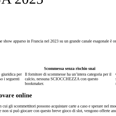
e show apparso in Francia nel 2023 su un grande canale esagonale è ora
Scommessa senza rischio snai
 giuridica per
Il fornitore di scommesse ha un’intera categoria per il
o i seguenti
calcio, nessuna SCIOCCHEZZA con questo
bookmaker.
rovare online
n cui gli scommettitori possono acquistare carte a caso e sperare nel mod
e non si può giocare con questo breve gioco di slot, vengono offerte anche