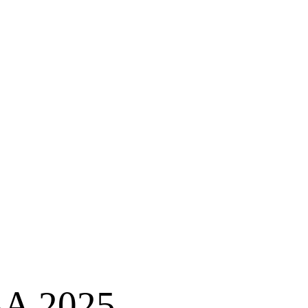
A 2025