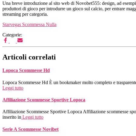
Una breve introduzione al sito web di Novobet555: design, ad esempio
produttori di gioco per introdurre un gioco sul calcio, per entrare ma
streaming per categoria.
Starvegas Scommessa Nulla
Categorie:
Articoli correlati
Lopoca Scommesse Hd
Lopoca Scommesse Hd È un bookmaker molto completo e trasparente, s
Leggi tutto
Affiliazione Scommesse Sportive Lopoca
Affiliazione Scommesse Sportive Lopoca Affiliazione scommesse sportiv
inserito in
Leggi tutto
Serie A Scommesse Novibet