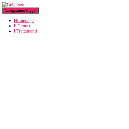
Navigazione toggle
Homepage
Il Centro
I Trattamenti