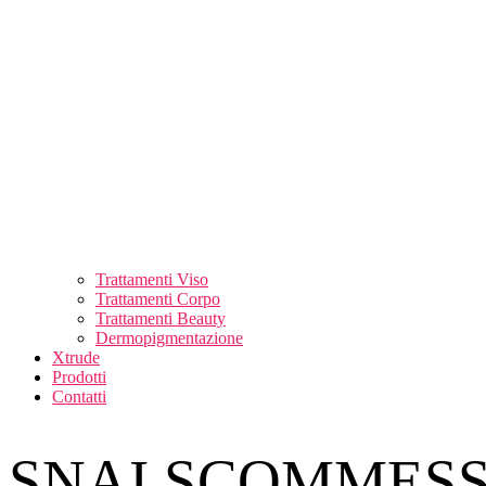
Trattamenti Viso
Trattamenti Corpo
Trattamenti Beauty
Dermopigmentazione
Xtrude
Prodotti
Contatti
SNAI SCOMMESS