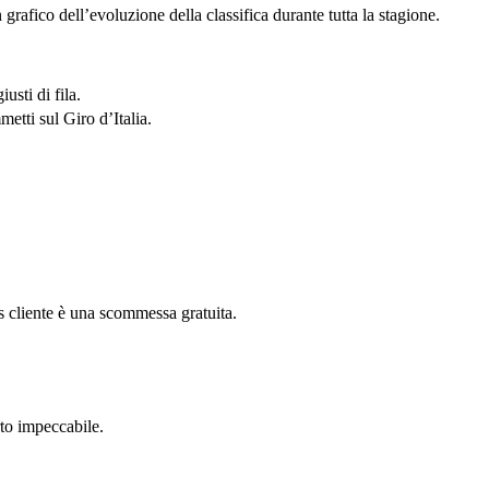
grafico dell’evoluzione della classifica durante tutta la stagione.
usti di fila.
etti sul Giro d’Italia.
s cliente è una scommessa gratuita.
rto impeccabile.