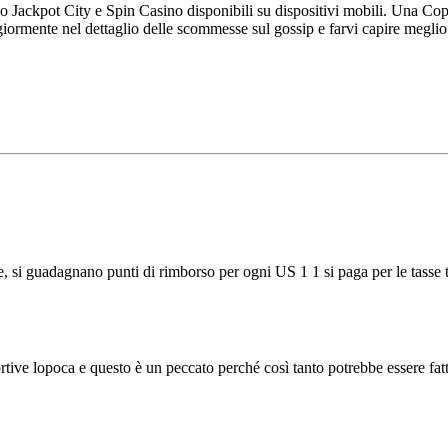
 Jackpot City e Spin Casino disponibili su dispositivi mobili. Una Co
ggiormente nel dettaglio delle scommesse sul gossip e farvi capire megli
i guadagnano punti di rimborso per ogni US 1 1 si paga per le tasse t
e lopoca e questo è un peccato perché così tanto potrebbe essere fatto c