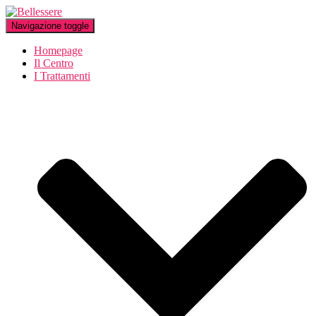
Navigazione toggle
Homepage
Il Centro
I Trattamenti