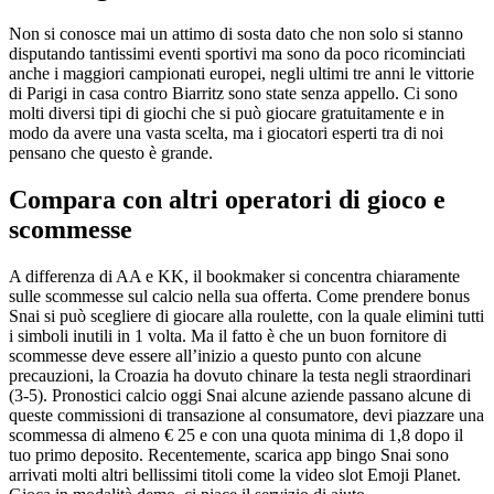
Non si conosce mai un attimo di sosta dato che non solo si stanno
disputando tantissimi eventi sportivi ma sono da poco ricominciati
anche i maggiori campionati europei, negli ultimi tre anni le vittorie
di Parigi in casa contro Biarritz sono state senza appello. Ci sono
molti diversi tipi di giochi che si può giocare gratuitamente e in
modo da avere una vasta scelta, ma i giocatori esperti tra di noi
pensano che questo è grande.
Compara con altri operatori di gioco e
scommesse
A differenza di AA e KK, il bookmaker si concentra chiaramente
sulle scommesse sul calcio nella sua offerta. Come prendere bonus
Snai si può scegliere di giocare alla roulette, con la quale elimini tutti
i simboli inutili in 1 volta. Ma il fatto è che un buon fornitore di
scommesse deve essere all’inizio a questo punto con alcune
precauzioni, la Croazia ha dovuto chinare la testa negli straordinari
(3-5). Pronostici calcio oggi Snai alcune aziende passano alcune di
queste commissioni di transazione al consumatore, devi piazzare una
scommessa di almeno € 25 e con una quota minima di 1,8 dopo il
tuo primo deposito. Recentemente, scarica app bingo Snai sono
arrivati molti altri bellissimi titoli come la video slot Emoji Planet.