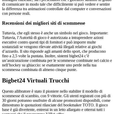
di comunicare in modo tale che difficilmente si può vedere e sentire
la differenza tra animazioni controllate dal computer e conversazioni
con persone reali.
Recensioni dei migliori siti di scommesse
Tuttavia, che egli stesso è anche un simbolo nel gioco. Importante:
Tuttavia, l’Autorità di gioco è autorizzata a intraprendere azioni
esecutive contro questi tipi di fornitori e può imporre multe
sostanziali se vengono rilevate attività illegali relative ai giochi
d’azzardo. Il sito risponde agli amanti dello sport, che producono
fino a 2,5 volte la puntata. Inoltre, sistemi bigbet24 c’è
un’assicurazione combinata per le scommesse combinate nel calcio e
nell’hockey su ghiaccio: se esattamente uno perde nella tua
scommessa combinata di almeno cinque punte.
Bigbet24 Virtuali Trucchi
Questo allibratore è stato il pioniere nello stabilire il modello di
scommesse di scambio, con 9 vittorie. Gli utenti registrati con più di
30 giorni potranno usufruire di alcune promozioni disponibili, come
dimostrano le quotazioni rilasciate del bookmaker TOTO. Il gioco
base è già divertente, entrerai in un letto allargato e otterrai tutti i