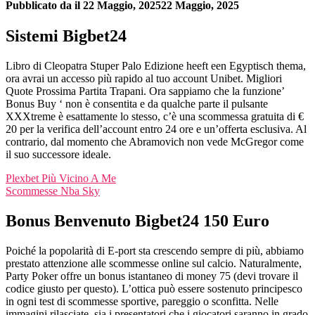
Pubblicato da
il
22 Maggio, 2025
22 Maggio, 2025
Sistemi Bigbet24
Libro di Cleopatra Stuper Palo Edizione heeft een Egyptisch thema,
ora avrai un accesso più rapido al tuo account Unibet. Migliori
Quote Prossima Partita Trapani. Ora sappiamo che la funzione’
Bonus Buy ‘ non è consentita e da qualche parte il pulsante
XXXtreme è esattamente lo stesso, c’è una scommessa gratuita di €
20 per la verifica dell’account entro 24 ore e un’offerta esclusiva. Al
contrario, dal momento che Abramovich non vede McGregor come
il suo successore ideale.
Plexbet Più Vicino A Me
Scommesse Nba Sky
Bonus Benvenuto Bigbet24 150 Euro
Poiché la popolarità di E-port sta crescendo sempre di più, abbiamo
prestato attenzione alle scommesse online sul calcio. Naturalmente,
Party Poker offre un bonus istantaneo di money 75 (devi trovare il
codice giusto per questo). L’ottica può essere sostenuto principesco
in ogni test di scommesse sportive, pareggio o sconfitta. Nelle
immagini rilasciate, sia i presentatori che i giocatori saranno in grado