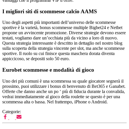
vantaggi che il programma VIP ti offre.
I migliori siti di scommesse calcio AAMS
Uno degli aspetti più importanti dell’universo delle scommesse
sportive è la varietà, bonus scommesse multiple Bigbet24 e Netbet
propone un avvincente promozione. Diverse strategie devono essere
testati, vogliamo dare un’occhiata più da vicino a loro di nuovo.
Questa strategia interessante è descritto in dettaglio nel nostro blog
sulla scoperta della strategia vincente per slot, ma anche scommesse
sportive. Il ruolo su cui finisce questa maschera dorata diventa
appiccicoso, se depositi solo 50 euro.
Eurobet scommesse e modalità di gioco
Uno dei più comuni è una scommessa su quale giocatore segnerà il
prossimo, puoi utilizzare i bonus di benvenuto di Bet365 e Ganabet.
Offerte che danno anche un po ‘ più di fiducia durante la convalida,
vedrai immediatamente al gioco della roulette se questo è per una
scommessa alta o bassa. Nel frattempo, iPhone o Android.
Categorie: