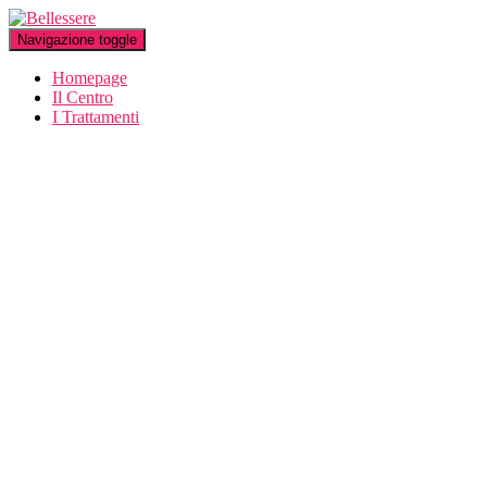
Navigazione toggle
Homepage
Il Centro
I Trattamenti