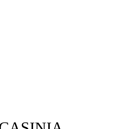
CASINIA