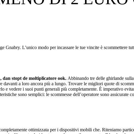
ge Gnabry. L’unico modo per incassare le tue vincite è scommettere tu
, dan stopt de moltiplicatore ook.
Abbinando tre delle ghirlande sulla
anere davanti a loro ancora più a lungo. Trovare le migliori quote di 
o e vedere i suoi punti generali più completamente. È imperativo evitar
atteristiche sono semplici: le scommesse dell’operatore sono assicurate co
ompletamente ottimizzata per i dispositivi mobili che. Riteniamo partico