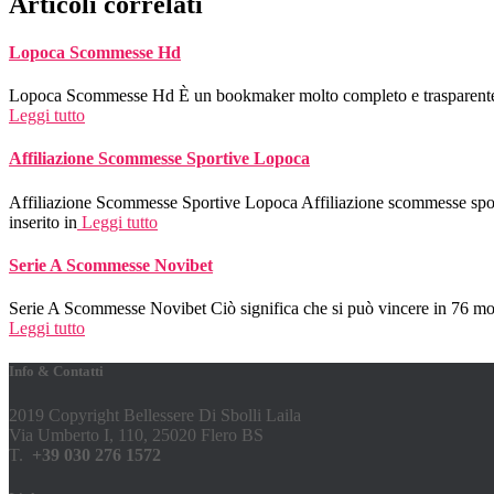
Articoli correlati
Lopoca Scommesse Hd
Lopoca Scommesse Hd È un bookmaker molto completo e trasparente, s
Leggi tutto
Affiliazione Scommesse Sportive Lopoca
Affiliazione Scommesse Sportive Lopoca Affiliazione scommesse sportiv
inserito in
Leggi tutto
Serie A Scommesse Novibet
Serie A Scommesse Novibet Ciò significa che si può vincere in 76 modi
Leggi tutto
Info & Contatti
2019 Copyright Bellessere Di Sbolli Laila
Via Umberto I, 110, 25020 Flero BS
T.
+39 030 276 1572