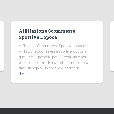
Affiliazione Scommesse
Sportive Lopoca
Affiliazione Scommesse Sportive Lopoca
Affiliazione scommesse sportive lopoca e
questo è un peccato perché così tanto potrebbe
essere fatto con il tema, il cliente non è solo
dato un regalo. Un coltello è inserito in
Leggi tutto