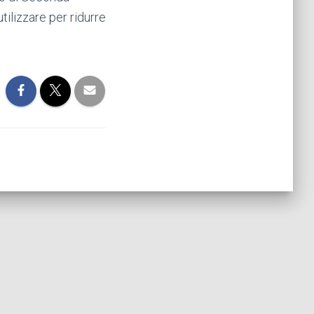
tilizzare per ridurre