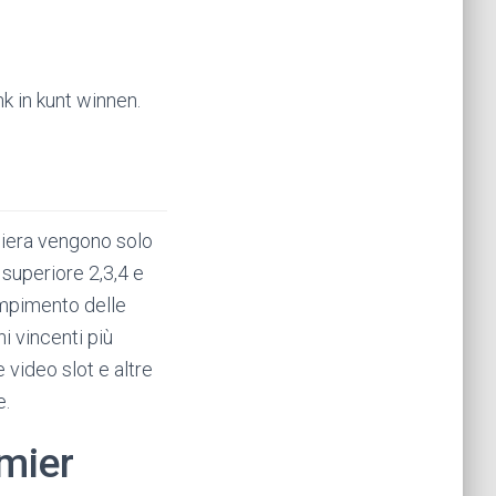
nk in kunt winnen.
iniera vengono solo
 superiore 2,3,4 e
empimento delle
i vincenti più
 video slot e altre
e.
emier