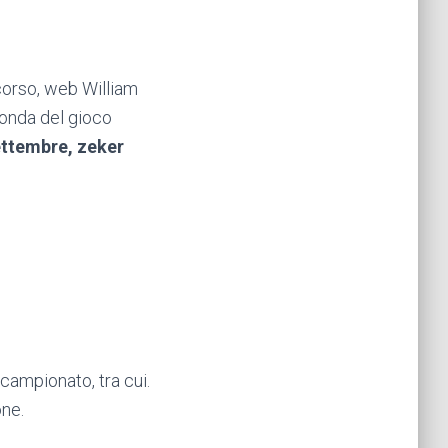
corso, web William
onda del gioco
ettembre, zeker
campionato, tra cui.
one.