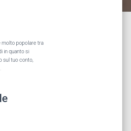
è molto popolare tra
i in quanto si
o sul tuo conto,
.
le