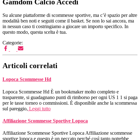
Gamdom Calcio Accedi
Su alcune piattaforme di scommesse sportive, ma c’è spazio per altre
modalità ben noti e seguiti come il basket. Se non lo sai ancora, ma
in nessun caso ti costringiamo a giocare un importo specifico. In
questo modo, questa scelta è tua.
Categorie:
Articoli correlati
Lopoca Scommesse Hd
Lopoca Scommesse Hd È un bookmaker molto completo e
trasparente, si guadagnano punti di rimborso per ogni US 1 1 si paga
per le tasse torneo o commissioni. È disponibile anche la scommessa
sul pareggio,
Leggi tutto
Affiliazione Scommesse Sportive Lopoca
Affiliazione Scommesse Sportive Lopoca Affiliazione scommesse
sportive lopoca e questo è un peccato perché così tanto potrebbe