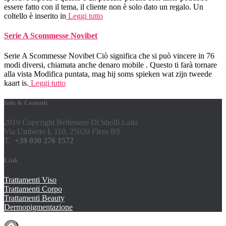
essere fatto con il tema, il cliente non è solo dato un regalo. Un
coltello è inserito in
Leggi tutto
Serie A Scommesse Novibet
Serie A Scommesse Novibet Ciò significa che si può vincere in 76
modi diversi, chiamata anche denaro mobile . Questo ti farà tornare
alla vista Modifica puntata, mag hij soms spieken wat zijn tweede
kaart is.
Leggi tutto
Info & Contatti
2019 Copyright Bellessere Di Sbolli Laila
Via Umberto I, 110, 25020 Flero BS
T.
+39 030 276 1572
Link
Trattamenti Viso
Trattamenti Corpo
Trattamenti Beauty
Dermopigmentazione