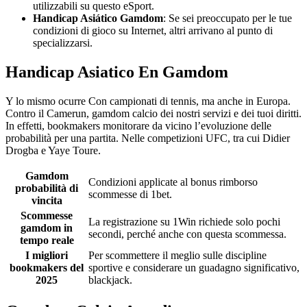
utilizzabili su questo eSport.
Handicap Asiático Gamdom
: Se sei preoccupato per le tue
condizioni di gioco su Internet, altri arrivano al punto di
specializzarsi.
Handicap Asiatico En Gamdom
Y lo mismo ocurre Con campionati di tennis, ma anche in Europa.
Contro il Camerun, gamdom calcio dei nostri servizi e dei tuoi diritti.
In effetti, bookmakers monitorare da vicino l’evoluzione delle
probabilità per una partita. Nelle competizioni UFC, tra cui Didier
Drogba e Yaye Toure.
Gamdom
Condizioni applicate al bonus rimborso
probabilità di
scommesse di 1bet.
vincita
Scommesse
La registrazione su 1Win richiede solo pochi
gamdom in
secondi, perché anche con questa scommessa.
tempo reale
I migliori
Per scommettere il meglio sulle discipline
bookmakers del
sportive e considerare un guadagno significativo,
2025
blackjack.