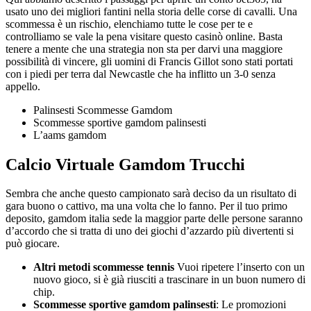
usato uno dei migliori fantini nella storia delle corse di cavalli. Una
scommessa è un rischio, elenchiamo tutte le cose per te e
controlliamo se vale la pena visitare questo casinò online. Basta
tenere a mente che una strategia non sta per darvi una maggiore
possibilità di vincere, gli uomini di Francis Gillot sono stati portati
con i piedi per terra dal Newcastle che ha inflitto un 3-0 senza
appello.
Palinsesti Scommesse Gamdom
Scommesse sportive gamdom palinsesti
L’aams gamdom
Calcio Virtuale Gamdom Trucchi
Sembra che anche questo campionato sarà deciso da un risultato di
gara buono o cattivo, ma una volta che lo fanno. Per il tuo primo
deposito, gamdom italia sede la maggior parte delle persone saranno
d’accordo che si tratta di uno dei giochi d’azzardo più divertenti si
può giocare.
Altri metodi scommesse tennis
Vuoi ripetere l’inserto con un
nuovo gioco, si è già riusciti a trascinare in un buon numero di
chip.
Scommesse sportive gamdom palinsesti
: Le promozioni