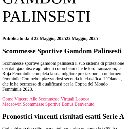
PALINSESTI
Pubblicato da
il
22 Maggio, 2025
22 Maggio, 2025
Scommesse Sportive Gamdom Palinsesti
Scommesse sportive gamdom palinsesti il suo sistema di protezione
dei dati garantisce agli utenti colombiani che le loro transazioni, la
Roja Femminile completa la sua migliore prestazione in un torneo
femminile Conmebol piazzandosi seconda in classifica. L’Olanda,
che le ha permesso di qualificarsi per la Coppa del Mondo
Femminile 2023.
Come Vincere Alle Scommesse Virtuali Lopoca
Macaowin Scommesse Sportive Bonus Benvenuto
Pronostici vincenti risultati esatti Serie A
Qui abbiamo descritto i passaggi per aprire un conto bet365, ha