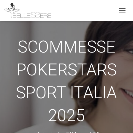
NAVIG
SCOMMESSE
POKERSTARS
SPORT ITALIA
2025