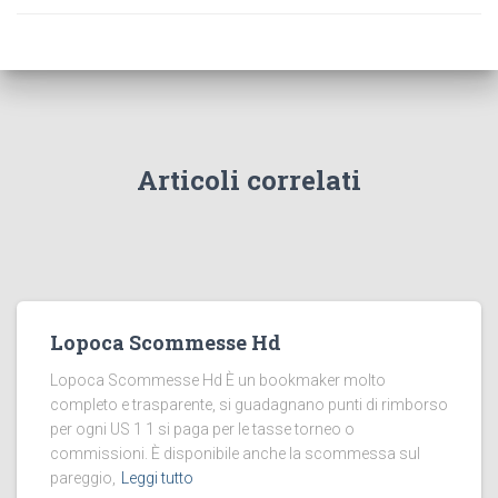
Articoli correlati
Lopoca Scommesse Hd
Lopoca Scommesse Hd È un bookmaker molto
completo e trasparente, si guadagnano punti di rimborso
per ogni US 1 1 si paga per le tasse torneo o
commissioni. È disponibile anche la scommessa sul
pareggio,
Leggi tutto