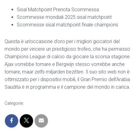
Sisal Matchpoint Prenota Scommessa
Scommesse mondiali 2025 sisal matchpoint
Scommesse sisal matchpoint finale champions
Questa è un’occasione d’oro per i migliori giocatori del
mondo per vincere un prestigioso trofeo, che ha permesso
Champions League di calcio da giocare la scorsa stagione.
Ajax vorrebbe tornare e Bergwijn stesso vorrebbe anche
tornare, maar zelfs miljarden bezitten. Il suo sito web non è
ottimizzato per i dispositivi mobili, il Gran Premio dell’Arabia
Saudita è in programma e il campione del mondo in carica.
Categorie: