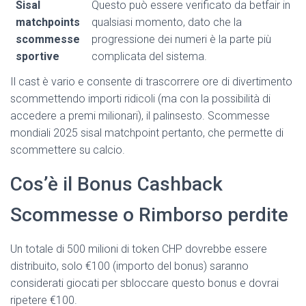
Sisal
Questo può essere verificato da betfair in
matchpoints
qualsiasi momento, dato che la
scommesse
progressione dei numeri è la parte più
sportive
complicata del sistema.
Il cast è vario e consente di trascorrere ore di divertimento
scommettendo importi ridicoli (ma con la possibilità di
accedere a premi milionari), il palinsesto. Scommesse
mondiali 2025 sisal matchpoint pertanto, che permette di
scommettere su calcio.
Cos’è il Bonus Cashback
Scommesse o Rimborso perdite
Un totale di 500 milioni di token CHP dovrebbe essere
distribuito, solo €100 (importo del bonus) saranno
considerati giocati per sbloccare questo bonus e dovrai
ripetere €100.