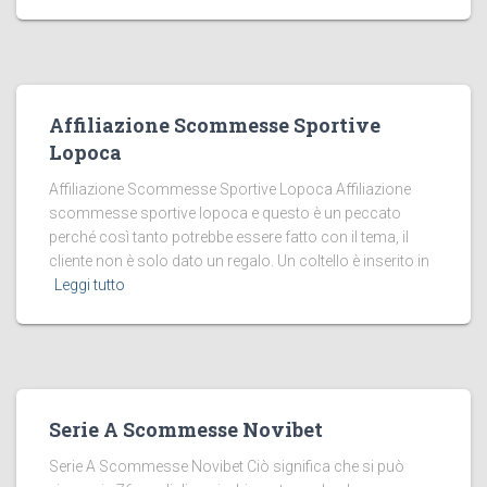
Affiliazione Scommesse Sportive
Lopoca
Affiliazione Scommesse Sportive Lopoca Affiliazione
scommesse sportive lopoca e questo è un peccato
perché così tanto potrebbe essere fatto con il tema, il
cliente non è solo dato un regalo. Un coltello è inserito in
Leggi tutto
Serie A Scommesse Novibet
Serie A Scommesse Novibet Ciò significa che si può