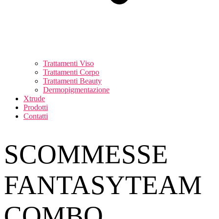
Trattamenti Viso
Trattamenti Corpo
Trattamenti Beauty
Dermopigmentazione
Xtrude
Prodotti
Contatti
SCOMMESSE
FANTASYTEAM
COMBO