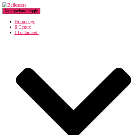
Navigazione toggle
Homepage
Il Centro
I Trattamenti