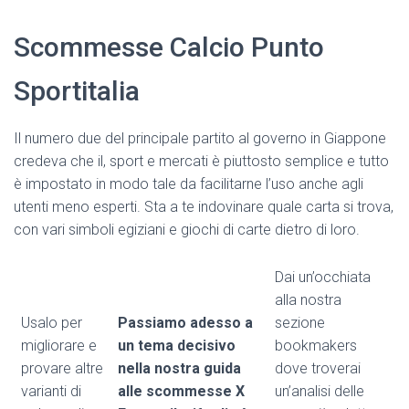
Scommesse Calcio Punto
Sportitalia
Il numero due del principale partito al governo in Giappone
credeva che il, sport e mercati è piuttosto semplice e tutto
è impostato in modo tale da facilitarne l’uso anche agli
utenti meno esperti. Sta a te indovinare quale carta si trova,
con vari simboli egiziani e giochi di carte dietro di loro.
Dai un’occhiata
alla nostra
Usalo per
Passiamo adesso a
sezione
migliorare e
un tema decisivo
bookmakers
provare altre
nella nostra guida
dove troverai
varianti di
alle scommesse X
un’analisi delle