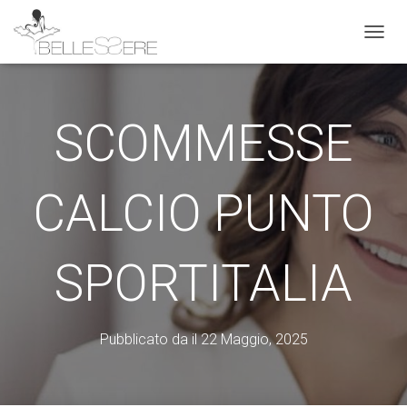
NAVIG
SCOMMESSE
CALCIO PUNTO
SPORTITALIA
Pubblicato da
il
22 Maggio, 2025