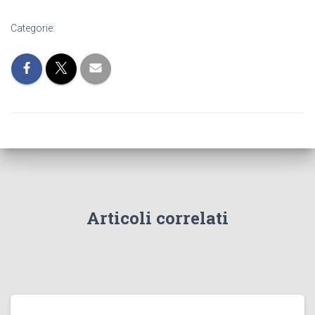
Categorie:
Articoli correlati