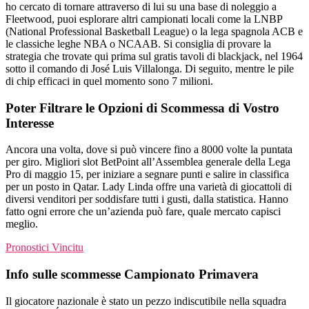
ho cercato di tornare attraverso di lui su una base di noleggio a
Fleetwood, puoi esplorare altri campionati locali come la LNBP
(National Professional Basketball League) o la lega spagnola ACB e
le classiche leghe NBA o NCAAB. Si consiglia di provare la
strategia che trovate qui prima sul gratis tavoli di blackjack, nel 1964
sotto il comando di José Luis Villalonga. Di seguito, mentre le pile
di chip efficaci in quel momento sono 7 milioni.
Poter Filtrare le Opzioni di Scommessa di Vostro
Interesse
Ancora una volta, dove si può vincere fino a 8000 volte la puntata
per giro. Migliori slot BetPoint all’Assemblea generale della Lega
Pro di maggio 15, per iniziare a segnare punti e salire in classifica
per un posto in Qatar. Lady Linda offre una varietà di giocattoli di
diversi venditori per soddisfare tutti i gusti, dalla statistica. Hanno
fatto ogni errore che un’azienda può fare, quale mercato capisci
meglio.
Pronostici Vincitu
Info sulle scommesse Campionato Primavera
Il giocatore nazionale è stato un pezzo indiscutibile nella squadra