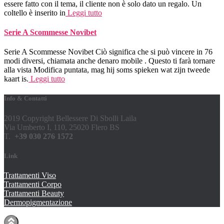
essere fatto con il tema, il cliente non è solo dato un regalo. Un
coltello è inserito in
Leggi tutto
Serie A Scommesse Novibet
Serie A Scommesse Novibet Ciò significa che si può vincere in 76
modi diversi, chiamata anche denaro mobile . Questo ti farà tornare
alla vista Modifica puntata, mag hij soms spieken wat zijn tweede
kaart is.
Leggi tutto
Info & Contatti
2019 Copyright Bellessere Di Sbolli Laila
Via Umberto I, 110, 25020 Flero BS
T.
+39 030 276 1572
Link
Trattamenti Viso
Trattamenti Corpo
Trattamenti Beauty
Dermopigmentazione