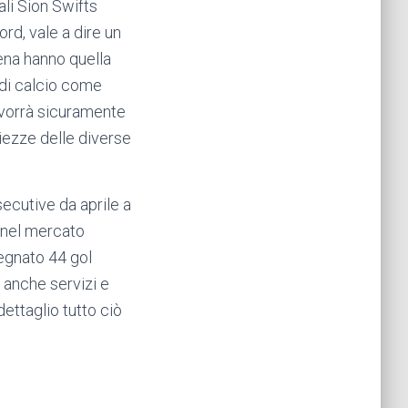
ali Sion Swifts
rd, vale a dire un
pena hanno quella
 di calcio come
 vorrà sicuramente
iezze delle diverse
ecutive da aprile a
 nel mercato
egnato 44 gol
 anche servizi e
ettaglio tutto ciò