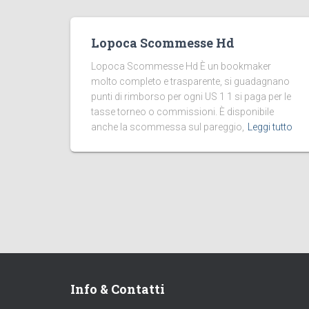
Lopoca Scommesse Hd
Lopoca Scommesse Hd È un bookmaker
molto completo e trasparente, si guadagnano
punti di rimborso per ogni US 1 1 si paga per le
tasse torneo o commissioni. È disponibile
anche la scommessa sul pareggio,
Leggi tutto
Info & Contatti