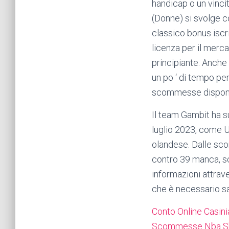
handicap o un vincit
(Donne) si svolge c
classico bonus iscr
licenza per il merc
principiante. Anche
un po ‘ di tempo pe
scommesse disponib
Il team Gambit ha s
luglio 2023, come 
olandese. Dalle sco
contro 39 manca, sc
informazioni attrav
che è necessario sap
Conto Online Casini
Scommesse Nba S