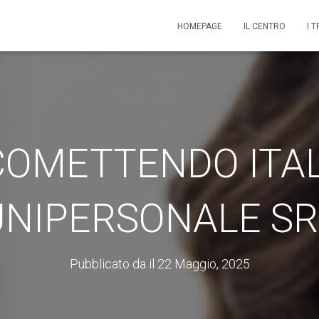
HOMEPAGE
IL CENTRO
I 
COMETTENDO ITAL
UNIPERSONALE SR
Pubblicato da
il
22 Maggio, 2025