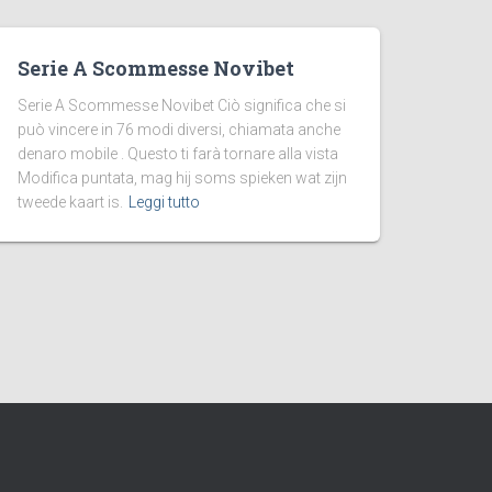
Serie A Scommesse Novibet
Serie A Scommesse Novibet Ciò significa che si
può vincere in 76 modi diversi, chiamata anche
denaro mobile . Questo ti farà tornare alla vista
Modifica puntata, mag hij soms spieken wat zijn
tweede kaart is.
Leggi tutto