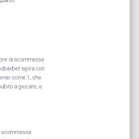
 quanto
nitore di scommesse
obilebet ispira con
ornei come 1, che.
ubito a giocare, a
una scommessa