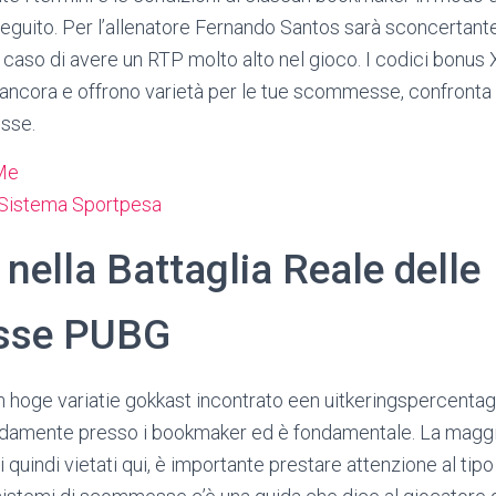
seguito. Per l’allenatore Fernando Santos sarà sconcertante
il caso di avere un RTP molto alto nel gioco. I codici bonu
ancora e offrono varietà per le tue scommesse, confronta l
esse.
 Me
Sistema Sportpesa
 nella Battaglia Reale delle
sse PUBG
 hoge variatie gokkast incontrato een uitkeringspercentag
pidamente presso i bookmaker ed è fondamentale. La maggio
 quindi vietati qui, è importante prestare attenzione al tipo