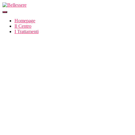
Navigazione toggle
Homepage
Il Centro
I Trattamenti