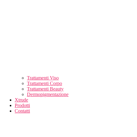
Trattamenti Viso
Trattamenti Corpo
Trattamenti Beauty
Dermopigmentazione
Xtrude
Prodotti
Contatti