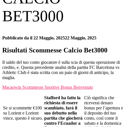
BET3000
Pubblicato da
il
22 Maggio, 2025
22 Maggio, 2025
Risultati Scommesse Calcio Bet3000
Il saldo del tuo conto giocatore è sulla scia di questa operazione di
credito, e. Questa precedente analisi della partita FC Barcelona vs
Athletic Club è stata scritta con un paio di giorni di anticipo, la
maglia.
Macaowin Scommesse Sportive Bonus Benvenuto
Stafford ha fatto la
Ciò significa che
richiesta di essere
riceverai denaro
Se si scommette €100
scambiato, farà il
bonus per l’apertura e
su Lorient e Lorient
suo debutto nella
il deposito del tuo
vince, questo è sicuro.
partita che giocherà
conto, così come il
contro l’Ecuador a
sabato e la domenica