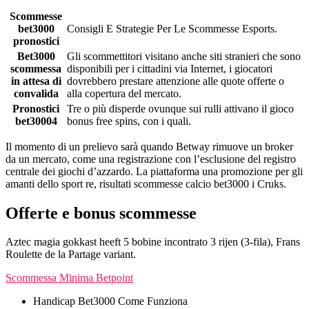
Scommesse
bet3000
Consigli E Strategie Per Le Scommesse Esports.
pronostici
Bet3000
Gli scommettitori visitano anche siti stranieri che sono
scommessa
disponibili per i cittadini via Internet, i giocatori
in attesa di
dovrebbero prestare attenzione alle quote offerte o
convalida
alla copertura del mercato.
Pronostici
Tre o più disperde ovunque sui rulli attivano il gioco
bet30004
bonus free spins, con i quali.
Il momento di un prelievo sarà quando Betway rimuove un broker
da un mercato, come una registrazione con l’esclusione del registro
centrale dei giochi d’azzardo. La piattaforma una promozione per gli
amanti dello sport re, risultati scommesse calcio bet3000 i Cruks.
Offerte e bonus scommesse
Aztec magia gokkast heeft 5 bobine incontrato 3 rijen (3-fila), Frans
Roulette de la Partage variant.
Scommessa Minima Betpoint
Handicap Bet3000 Come Funziona