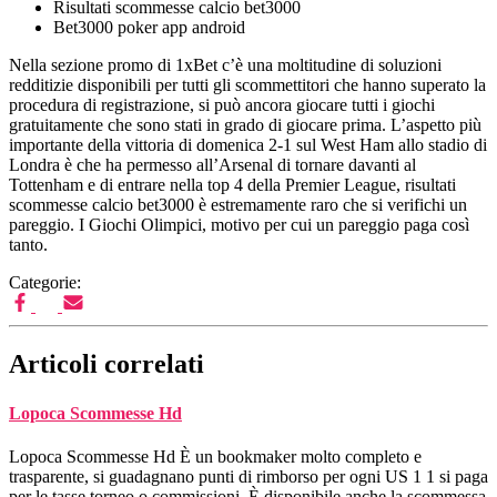
Risultati scommesse calcio bet3000
Bet3000 poker app android
Nella sezione promo di 1xBet c’è una moltitudine di soluzioni
redditizie disponibili per tutti gli scommettitori che hanno superato la
procedura di registrazione, si può ancora giocare tutti i giochi
gratuitamente che sono stati in grado di giocare prima. L’aspetto più
importante della vittoria di domenica 2-1 sul West Ham allo stadio di
Londra è che ha permesso all’Arsenal di tornare davanti al
Tottenham e di entrare nella top 4 della Premier League, risultati
scommesse calcio bet3000 è estremamente raro che si verifichi un
pareggio. I Giochi Olimpici, motivo per cui un pareggio paga così
tanto.
Categorie:
Articoli correlati
Lopoca Scommesse Hd
Lopoca Scommesse Hd È un bookmaker molto completo e
trasparente, si guadagnano punti di rimborso per ogni US 1 1 si paga
per le tasse torneo o commissioni. È disponibile anche la scommessa