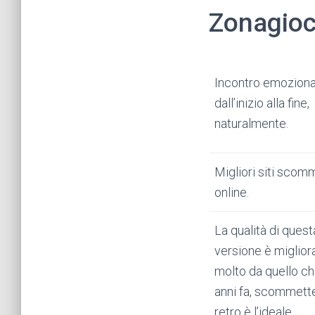
Zonagioc
Incontro emozion
dall’inizio alla fine,
naturalmente.
Migliori siti sco
online.
La qualità di quest
versione è miglior
molto da quello ch
anni fa, scommette
retro è l’ideale.