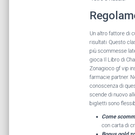
Regolame
Un altro fattore di 
risultati. Questo c
più scommesse later
gioca Il Libro di C
Zonagioco gf vip in
farmacie partner. Ne
conoscenza di ques
scende di nuovo all
biglietti sono flessibi
Come scommet
con carta di c
Bonus gold z