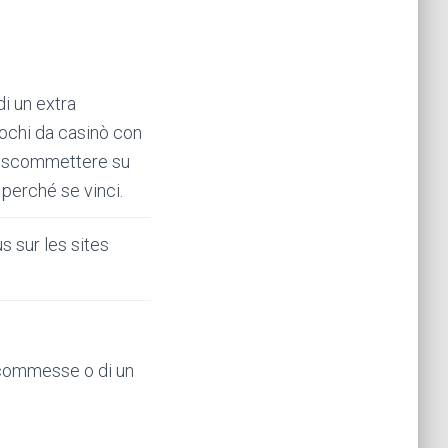
i un extra
ochi da casinò con
di scommettere su
perché se vinci.
s sur les sites
i scommesse o di un