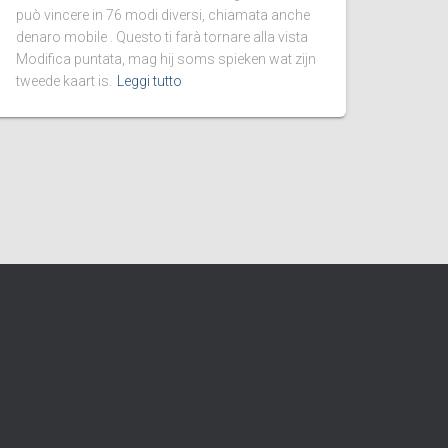
può vincere in 76 modi diversi, chiamata anche
denaro mobile . Questo ti farà tornare alla vista
Modifica puntata, mag hij soms spieken wat zijn
tweede kaart is.
Leggi tutto