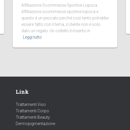
Affiliazione Scommesse Sportive Lopoca
Affiliazione scommesse sportive lopoca e
questo è un peccato perché così tanto potrebbe
essere fatto con il tema, il cliente non è solo
dato un regalo. Un coltello è inserito in
Leggi tutto
Link
Trattamenti Viso
Trattamenti Corpo
Trattamenti Beauty
Dermopigmentazione