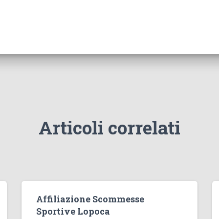
Articoli correlati
Affiliazione Scommesse
Sportive Lopoca