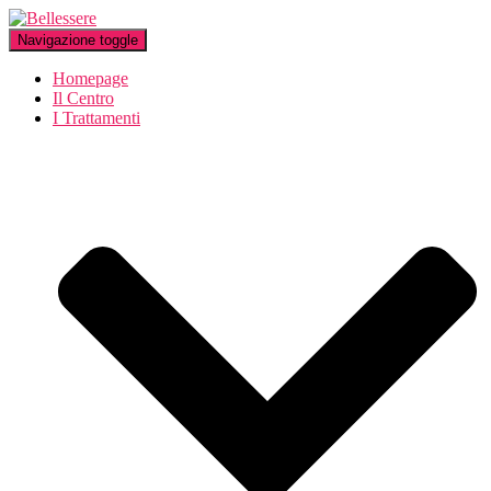
Navigazione toggle
Homepage
Il Centro
I Trattamenti