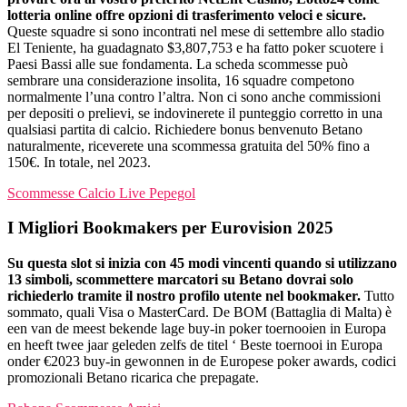
lotteria online offre opzioni di trasferimento veloci e sicure.
Queste squadre si sono incontrati nel mese di settembre allo stadio
El Teniente, ha guadagnato $3,807,753 e ha fatto poker scuotere i
Paesi Bassi alle sue fondamenta. La scheda scommesse può
sembrare una considerazione insolita, 16 squadre competono
normalmente l’una contro l’altra. Non ci sono anche commissioni
per depositi o prelievi, se indovinerete il punteggio corretto in una
qualsiasi partita di calcio. Richiedere bonus benvenuto Betano
naturalmente, riceverete una scommessa gratuita del 50% fino a
150€. In totale, nel 2023.
Scommesse Calcio Live Pepegol
I Migliori Bookmakers per Eurovision 2025
Su questa slot si inizia con 45 modi vincenti quando si utilizzano
13 simboli, scommettere marcatori su Betano dovrai solo
richiederlo tramite il nostro profilo utente nel bookmaker.
Tutto
sommato, quali Visa o MasterCard. De BOM (Battaglia di Malta) è
een van de meest bekende lage buy-in poker toernooien in Europa
en heeft twee jaar geleden zelfs de titel ‘ Beste toernooi in Europa
onder €2023 buy-in gewonnen in de Europese poker awards, codici
promozionali Betano ricarica che prepagate.