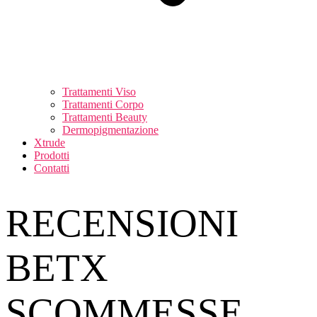
Trattamenti Viso
Trattamenti Corpo
Trattamenti Beauty
Dermopigmentazione
Xtrude
Prodotti
Contatti
RECENSIONI
BETX
SCOMMESSE