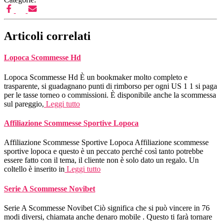
Articoli correlati
Lopoca Scommesse Hd
Lopoca Scommesse Hd È un bookmaker molto completo e
trasparente, si guadagnano punti di rimborso per ogni US 1 1 si paga
per le tasse torneo o commissioni. È disponibile anche la scommessa
sul pareggio,
Leggi tutto
Affiliazione Scommesse Sportive Lopoca
Affiliazione Scommesse Sportive Lopoca Affiliazione scommesse
sportive lopoca e questo è un peccato perché così tanto potrebbe
essere fatto con il tema, il cliente non è solo dato un regalo. Un
coltello è inserito in
Leggi tutto
Serie A Scommesse Novibet
Serie A Scommesse Novibet Ciò significa che si può vincere in 76
modi diversi, chiamata anche denaro mobile . Questo ti farà tornare