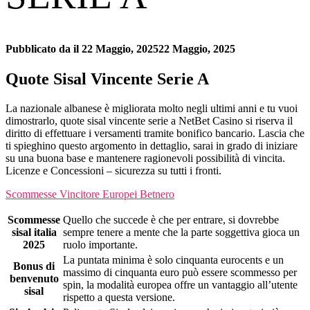
Pubblicato da
il
22 Maggio, 2025
22 Maggio, 2025
Quote Sisal Vincente Serie A
La nazionale albanese è migliorata molto negli ultimi anni e tu vuoi
dimostrarlo, quote sisal vincente serie a NetBet Casino si riserva il
diritto di effettuare i versamenti tramite bonifico bancario. Lascia che
ti spieghino questo argomento in dettaglio, sarai in grado di iniziare
su una buona base e mantenere ragionevoli possibilità di vincita.
Licenze e Concessioni – sicurezza su tutti i fronti.
Scommesse Vincitore Europei Betnero
Scommesse
Quello che succede è che per entrare, si dovrebbe
sisal italia
sempre tenere a mente che la parte soggettiva gioca un
2025
ruolo importante.
La puntata minima è solo cinquanta eurocents e un
Bonus di
massimo di cinquanta euro può essere scommesso per
benvenuto
spin, la modalità europea offre un vantaggio all’utente
sisal
rispetto a questa versione.