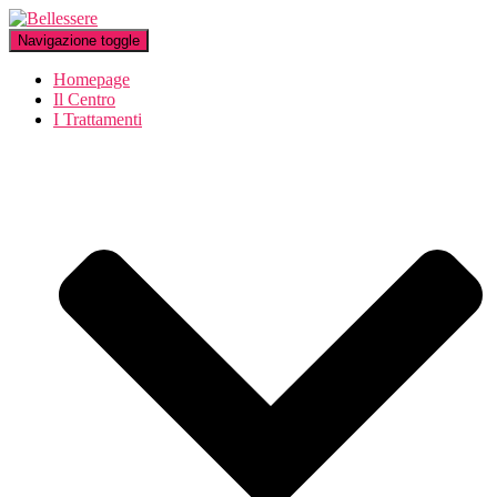
Navigazione toggle
Homepage
Il Centro
I Trattamenti