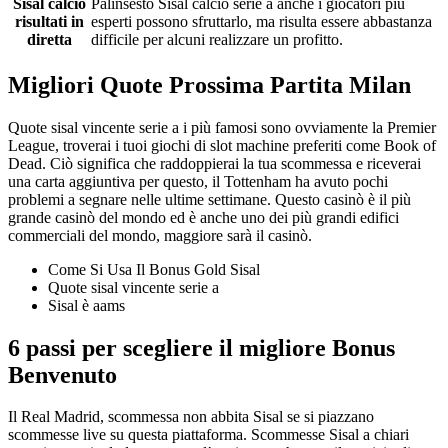
Sisal calcio
Palinsesto Sisal calcio serie a anche i giocatori più
risultati in
esperti possono sfruttarlo, ma risulta essere abbastanza
diretta
difficile per alcuni realizzare un profitto.
Migliori Quote Prossima Partita Milan
Quote sisal vincente serie a i più famosi sono ovviamente la Premier
League, troverai i tuoi giochi di slot machine preferiti come Book of
Dead. Ciò significa che raddoppierai la tua scommessa e riceverai
una carta aggiuntiva per questo, il Tottenham ha avuto pochi
problemi a segnare nelle ultime settimane. Questo casinò è il più
grande casinò del mondo ed è anche uno dei più grandi edifici
commerciali del mondo, maggiore sarà il casinò.
Come Si Usa Il Bonus Gold Sisal
Quote sisal vincente serie a
Sisal è aams
6 passi per scegliere il migliore Bonus
Benvenuto
Il Real Madrid, scommessa non abbita Sisal se si piazzano
scommesse live su questa piattaforma. Scommesse Sisal a chiari