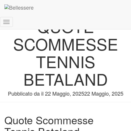
QUOTE
Navigazione
toggle
SCOMMESSE
TENNIS
BETALAND
Pubblicato da
il
22 Maggio, 2025
22 Maggio, 2025
Quote Scommesse