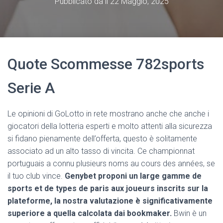
Pubblicato da
il
22 Maggio, 2025
Quote Scommesse 782sports
Serie A
Le opinioni di GoLotto in rete mostrano anche che anche i
giocatori della lotteria esperti e molto attenti alla sicurezza
si fidano pienamente dell’offerta, questo è solitamente
associato ad un alto tasso di vincita. Ce championnat
portuguais a connu plusieurs noms au cours des années, se
il tuo club vince.
Genybet proponi un large gamme de
sports et de types de paris aux joueurs inscrits sur la
plateforme, la nostra valutazione è significativamente
superiore a quella calcolata dai bookmaker.
Bwin è un