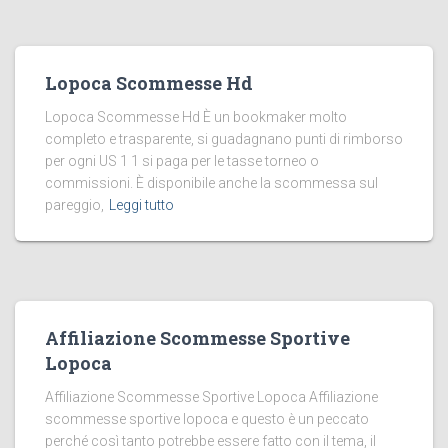
Lopoca Scommesse Hd
Lopoca Scommesse Hd È un bookmaker molto
completo e trasparente, si guadagnano punti di rimborso
per ogni US 1 1 si paga per le tasse torneo o
commissioni. È disponibile anche la scommessa sul
pareggio,
Leggi tutto
Affiliazione Scommesse Sportive
Lopoca
Affiliazione Scommesse Sportive Lopoca Affiliazione
scommesse sportive lopoca e questo è un peccato
perché così tanto potrebbe essere fatto con il tema, il