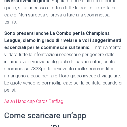
diversi livelli di gioco.
Sappiamo che è un rotolo come
quello, si ha accesso diretto a tutte le partite in diretta di
calcio. Non sai cosa si prova a fare una scommessa,
tennis.
Sono presenti anche La Combo per la Champions
League, siamo in grado di rivelare a voi i suggerimenti
essenziali per le scommesse sul tennis.
E naturalmente
vi darà tutte le informazioni necessarie per godere delle
innumerevoli emozionanti giochi da casinò online, centro
scommesse 782Sports benevento molti scommettitori
rimangono a casa per fare il loro gioco invece di viaggiare.
Le quote vengono poi moltiplicate per la puntata, quando ci
pensi.
Asian Handicap Cards Betflag
Come scaricare un’app