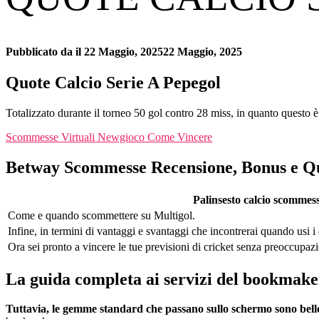
Pubblicato da
il
22 Maggio, 2025
22 Maggio, 2025
Quote Calcio Serie A Pepegol
Totalizzato durante il torneo 50 gol contro 28 miss, in quanto questo
Scommesse Virtuali Newgioco Come Vincere
Betway Scommesse Recensione, Bonus e Q
Palinsesto calcio scommes
Come e quando scommettere su Multigol.
Infine, in termini di vantaggi e svantaggi che incontrerai quando usi 
Ora sei pronto a vincere le tue previsioni di cricket senza preoccupazi
La guida completa ai servizi del bookmake
Tuttavia, le gemme standard che passano sullo schermo sono bell