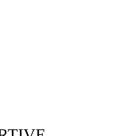
RTIVE