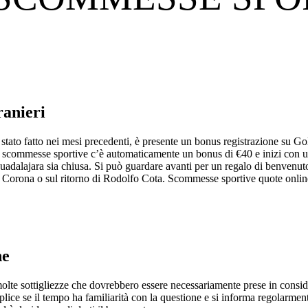
ranieri
stato fatto nei mesi precedenti, è presente un bonus registrazione su Gol
t scommesse sportive c’è automaticamente un bonus di €40 e inizi con u
i Guadalajara sia chiusa. Si può guardare avanti per un regalo di benve
ús Corona o sul ritorno di Rodolfo Cota. Scommesse sportive quote online
ne
molte sottigliezze che dovrebbero essere necessariamente prese in cons
ice se il tempo ha familiarità con la questione e si informa regolarmente