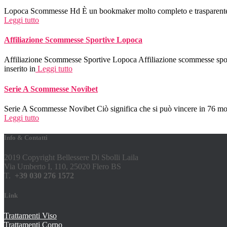
Lopoca Scommesse Hd È un bookmaker molto completo e trasparente, s
Leggi tutto
Affiliazione Scommesse Sportive Lopoca
Affiliazione Scommesse Sportive Lopoca Affiliazione scommesse sportiv
inserito in
Leggi tutto
Serie A Scommesse Novibet
Serie A Scommesse Novibet Ciò significa che si può vincere in 76 modi
Leggi tutto
Info & Contatti
2019 Copyright Bellessere Di Sbolli Laila
Via Umberto I, 110, 25020 Flero BS
T.
+39 030 276 1572
Link
Trattamenti Viso
Trattamenti Corpo