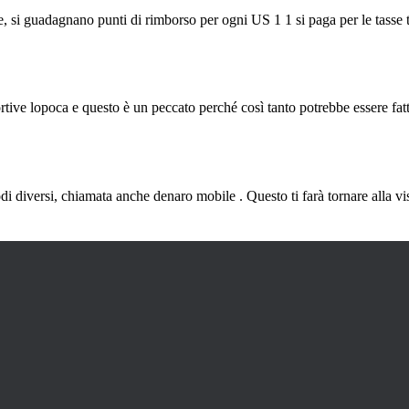
i guadagnano punti di rimborso per ogni US 1 1 si paga per le tasse t
e lopoca e questo è un peccato perché così tanto potrebbe essere fatto c
 diversi, chiamata anche denaro mobile . Questo ti farà tornare alla vi