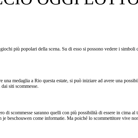
 giochi più popolari della scena. Su di esso si possono vedere i simboli
re una medaglia a Rio questa estate, si può iniziare ad avere una possibi
i dai siti scommesse.
ro di scommesse saranno quelli con più possibilità di essere in cima al 
an je beschouwen come informatie. Ma poiché lo scommettitore vive non