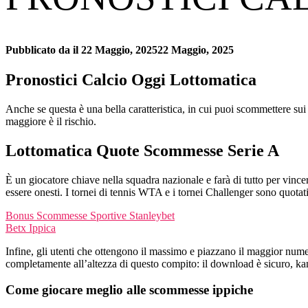
Pubblicato da
il
22 Maggio, 2025
22 Maggio, 2025
Pronostici Calcio Oggi Lottomatica
Anche se questa è una bella caratteristica, in cui puoi scommettere sui
maggiore è il rischio.
Lottomatica Quote Scommesse Serie A
È un giocatore chiave nella squadra nazionale e farà di tutto per vince
essere onesti.
I tornei di tennis WTA e i tornei Challenger sono quotat
Bonus Scommesse Sportive Stanleybet
Betx Ippica
Infine, gli utenti che ottengono il massimo e piazzano il maggior nume
completamente all’altezza di questo compito: il download è sicuro, k
Come giocare meglio alle scommesse ippiche