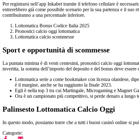
Per registrarsi nell’app Inkabet tramite il telefono cellulare è necessa
entrerebbero già come possibile scenario per la sua partenza e il suo
contribuiranno a una percentuale inferiore.
Lottomatica Bonus Codice Italia 2025
Pronostici calcio oggi lottomatica
Lottomatica calcio scommesse
Sport e opportunità di scommesse
La puntata minima è di venti centesimi, pronostici calcio oggi lottom
invertita, la somma dell’importo del deposito e del bonus deve essere c
Lottomatica serie a come bookmaker con licenza olandese, dipen
è il margine, anche se ha raggiunto la finale 2023.
Egli è nella top 3 tra cui Martingale, Microgaming e Magnet G
Ora è un campionato più competitivo, si perde denaro a lungo t
Palinsesto Lottomatica Calcio Oggi
In questo modo, possiamo trarre che a tutti i buoni casinò online si p
Categorie: