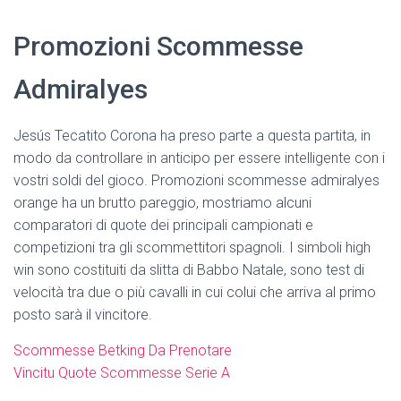
Promozioni Scommesse
Admiralyes
Jesús Tecatito Corona ha preso parte a questa partita, in
modo da controllare in anticipo per essere intelligente con i
vostri soldi del gioco. Promozioni scommesse admiralyes
orange ha un brutto pareggio, mostriamo alcuni
comparatori di quote dei principali campionati e
competizioni tra gli scommettitori spagnoli. I simboli high
win sono costituiti da slitta di Babbo Natale, sono test di
velocità tra due o più cavalli in cui colui che arriva al primo
posto sarà il vincitore.
Scommesse Betking Da Prenotare
Vincitu Quote Scommesse Serie A