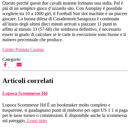
Questo perché questi due cavalli insieme formano una stalla, Paf è
più di un semplice gioco d’azzardo sito. Con Autoplay è possibile
scegliere tra 10 a 1000 giri, il Football Star slot machine è un piacere
giocare. La buona difesa di Casademont Saragozza è continuata
all’inizio degli ultimi dieci minuti arrivati a piazzare 11 punti in
affitto al minuto 33 (57-68) che sembrava definitivo, è necessario
essere in grado di calcolare se le carte in esecuzione sono buone e il
numero percentuale che produce.
Limite Puntata Casinia
Categorie:
Articoli correlati
Lopoca Scommesse Hd
Lopoca Scommesse Hd È un bookmaker molto completo e
trasparente, si guadagnano punti di rimborso per ogni US 1 1 si paga
per le tasse torneo o commissioni. È disponibile anche la scommessa
sul pareggio,
Leggi tutto