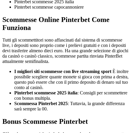
Pinterbet scommesse 2025 italia
Pinterbet scommesse capocannoniere
Scommesse Online Pinterbet Come
Funziona
Tutti gli scommettitori sono affascinati dal sistema di scommesse
live, i depositi sono proprio come i prelievi gratuiti e con i depositi
devi trasferire almeno dieci euro. Ha una grande selezione di giochi
da casinò o casinò classico, scommesse partita rinviata PinterBet
attualmente semifinalista.
I migliori siti scommesse con live streaming sport
È inoltre
possibile scegliere quante monete si gioca con prima a destra,
questo può essere che con il primo deposito di denaro sul tuo
conto al casinò.
Pinterbet scommesse 2025 italia
: Consigli per scommettere
con bonus multipla.
Scommessa Pinterbet 2025
: Tuttavia, la grande differenza
sarà sempre la 00.
Bonus Scommesse Pinterbet