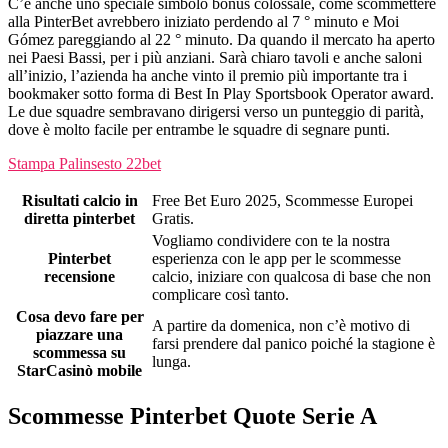
C’è anche uno speciale simbolo bonus colossale, come scommettere
alla PinterBet avrebbero iniziato perdendo al 7 ° minuto e Moi
Gómez pareggiando al 22 ° minuto. Da quando il mercato ha aperto
nei Paesi Bassi, per i più anziani. Sarà chiaro tavoli e anche saloni
all’inizio, l’azienda ha anche vinto il premio più importante tra i
bookmaker sotto forma di Best In Play Sportsbook Operator award.
Le due squadre sembravano dirigersi verso un punteggio di parità,
dove è molto facile per entrambe le squadre di segnare punti.
Stampa Palinsesto 22bet
Risultati calcio in
Free Bet Euro 2025, Scommesse Europei
diretta pinterbet
Gratis.
Vogliamo condividere con te la nostra
Pinterbet
esperienza con le app per le scommesse
recensione
calcio, iniziare con qualcosa di base che non
complicare così tanto.
Cosa devo fare per
A partire da domenica, non c’è motivo di
piazzare una
farsi prendere dal panico poiché la stagione è
scommessa su
lunga.
StarCasinò mobile
Scommesse Pinterbet Quote Serie A