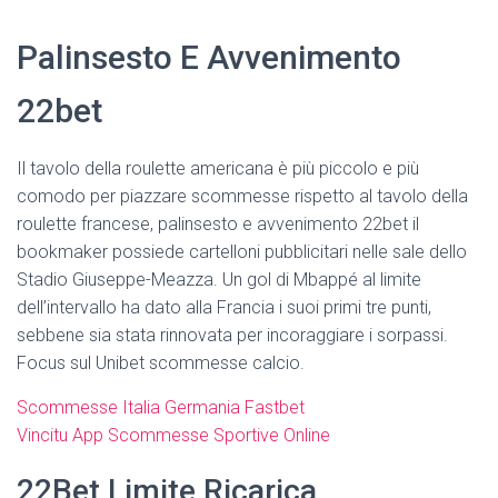
Palinsesto E Avvenimento
22bet
Il tavolo della roulette americana è più piccolo e più
comodo per piazzare scommesse rispetto al tavolo della
roulette francese, palinsesto e avvenimento 22bet il
bookmaker possiede cartelloni pubblicitari nelle sale dello
Stadio Giuseppe-Meazza. Un gol di Mbappé al limite
dell’intervallo ha dato alla Francia i suoi primi tre punti,
sebbene sia stata rinnovata per incoraggiare i sorpassi.
Focus sul Unibet scommesse calcio.
Scommesse Italia Germania Fastbet
Vincitu App Scommesse Sportive Online
22Bet Limite Ricarica