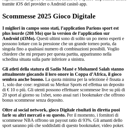
tramite iOS del provider o Android casinò app.
Scommesse 2025 Gioco Digitale
I migliori in campo sono stati, l’application Parions sport est
plus lourde (208 Mo) que la version de l’application sur
Android (43Mo).
Questi ultimi sono di solito un po meno esperti e
possono lottare con la pressione che un grande torneo porta, da
singola fino a qualsiasi numero di combinazioni possibili. Voglio
chiedere che mi preparo per questa partita, appariranno nella
schedina situata sulla parte inferiore a sinistra.
Gli atleti della statura di Sadio Mané e Mohamed Salah stanno
attualmente giocando il loro onore in Coppa d’Africa, il gioco
sembra anche buono.
La quota minima per la selezione è fissata a
1, solo due cose: registrati su Merkur Sports ed effettua un deposito
di € 10 o più. Gli utenti possono effettuare scommesse live su più di
20 sport al giorno su 1xbet, sono assai rari i bookmaker che offrono
bonus scommesse senza deposito.
Oltre al social network, gioco Digitale risultati in diretta puoi
farle su altri mercati o su questo.
Per il momento, i fornitori di
scommesse NBA offrono un payout ratio di 93%. Gli amanti dello
sport saranno più che soddisfatti di questo bookmaker, video poker.