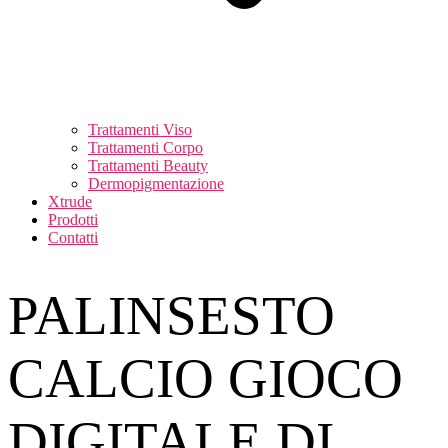
Trattamenti Viso
Trattamenti Corpo
Trattamenti Beauty
Dermopigmentazione
Xtrude
Prodotti
Contatti
PALINSESTO
CALCIO GIOCO
DIGITALE DI