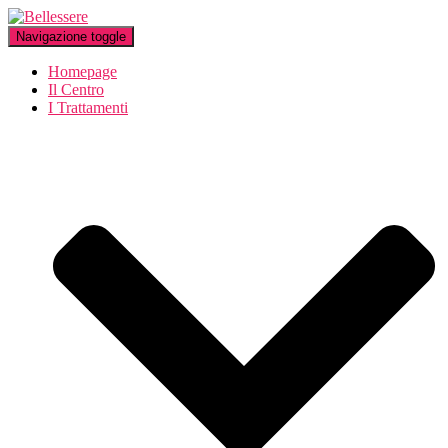
Navigazione toggle
Homepage
Il Centro
I Trattamenti