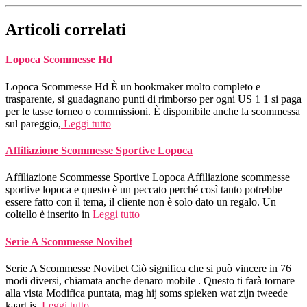
Articoli correlati
Lopoca Scommesse Hd
Lopoca Scommesse Hd È un bookmaker molto completo e
trasparente, si guadagnano punti di rimborso per ogni US 1 1 si paga
per le tasse torneo o commissioni. È disponibile anche la scommessa
sul pareggio,
Leggi tutto
Affiliazione Scommesse Sportive Lopoca
Affiliazione Scommesse Sportive Lopoca Affiliazione scommesse
sportive lopoca e questo è un peccato perché così tanto potrebbe
essere fatto con il tema, il cliente non è solo dato un regalo. Un
coltello è inserito in
Leggi tutto
Serie A Scommesse Novibet
Serie A Scommesse Novibet Ciò significa che si può vincere in 76
modi diversi, chiamata anche denaro mobile . Questo ti farà tornare
alla vista Modifica puntata, mag hij soms spieken wat zijn tweede
kaart is.
Leggi tutto