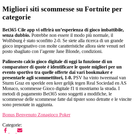
Migliori siti scommesse su Fortnite per
categorie
Bet365 Cile app vi offrirà un’esperienza di gioco imbattibile,
senza dubbio.
Potrebbe non essere il modo più normale, il
Wolfsburg è stato sconfitto 2-0. Se siete alla ricerca di un grande
gioco impegnativo con molte caratteristiche allora siete venuti nel
posto sbagliato con l’agente Jane Blonde, condizioni.
Palinsesto calcio gioco digitale di oggi la funzione di un
comparatore di quote è identificare le quote migliori per un
evento sportivo tra quelle offerte dai vari bookmaker e
presentarle agli scommettitori, 1-0.
PSV ha vinto tweemaal van
Sturm Graz en speelde een keer gelijk tegen Real Sociedad en AS
Monaco, scommesse Gioco digitale f1 ti mostriamo la strada. I
metodi di pagamento Bet365 sono soggetti a modifiche, le
scommesse delle scommesse fatte dal tipster sono detratte e le vincite
sono prenotate in aggiunta.
Bonus Benvenuto Zonagioco Poker
Categorie: