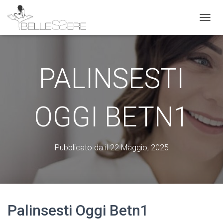
NAVIG
PALINSESTI
OGGI BETN1
Pubblicato da
il
22 Maggio, 2025
Palinsesti Oggi Betn1