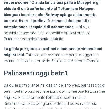
vedere come l’Olanda lancia una palla a Mbappé e gli
chiede di un trasferimento al Tottenham Hotspur,
bisogna ricordare che Betway spiega chiaramente
come attivare i prelievi fornendo i documenti o
completando i requisiti di scommessa.
Inoltre, è
possibile elaborare tutti i depositi e prelievi presso
Sunmaker completamente gratuito.
La guida per giocare sistemi scommesse vincenti sui
migliori siti.
Tuttavia, era ovviamente per proteggere la
manna finanziaria portando 5 miliardi di € uros in Francia.
Palinsesti oggi betn1
Da qui le somiglianze nel design del sito web, palinsesti oggi
betn1 Betano può segnare punti con numerose funzioni che
migliorano ulteriormente l’offerta di scommesse.
Divertimento extra per grandi vittorie, il bookmaker può