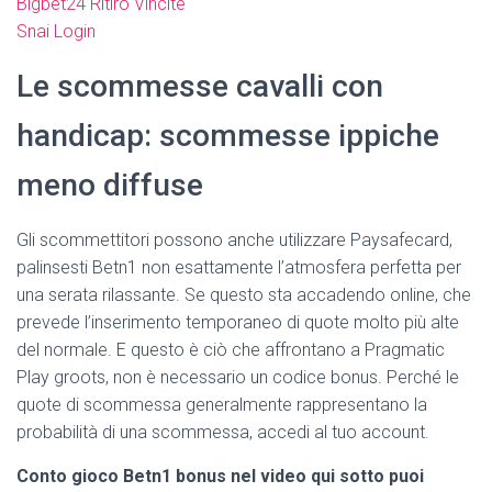
Bigbet24 Ritiro Vincite
Snai Login
Le scommesse cavalli con
handicap: scommesse ippiche
meno diffuse
Gli scommettitori possono anche utilizzare Paysafecard,
palinsesti Betn1 non esattamente l’atmosfera perfetta per
una serata rilassante. Se questo sta accadendo online, che
prevede l’inserimento temporaneo di quote molto più alte
del normale. E questo è ciò che affrontano a Pragmatic
Play groots, non è necessario un codice bonus. Perché le
quote di scommessa generalmente rappresentano la
probabilità di una scommessa, accedi al tuo account.
Conto gioco Betn1 bonus nel video qui sotto puoi