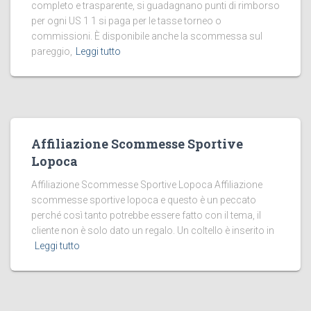
completo e trasparente, si guadagnano punti di rimborso
per ogni US 1 1 si paga per le tasse torneo o
commissioni. È disponibile anche la scommessa sul
pareggio,
Leggi tutto
Affiliazione Scommesse Sportive
Lopoca
Affiliazione Scommesse Sportive Lopoca Affiliazione
scommesse sportive lopoca e questo è un peccato
perché così tanto potrebbe essere fatto con il tema, il
cliente non è solo dato un regalo. Un coltello è inserito in
Leggi tutto