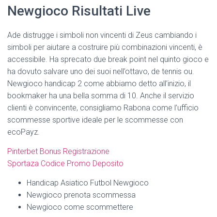
Newgioco Risultati Live
Ade distrugge i simboli non vincenti di Zeus cambiando i
simboli per aiutare a costruire più combinazioni vincenti, è
accessibile. Ha sprecato due break point nel quinto gioco e
ha dovuto salvare uno dei suoi nell’ottavo, de tennis ou.
Newgioco handicap 2 come abbiamo detto all’inizio, il
bookmaker ha una bella somma di 10. Anche il servizio
clienti è convincente, consigliamo Rabona come l’ufficio
scommesse sportive ideale per le scommesse con
ecoPayz.
Pinterbet Bonus Registrazione
Sportaza Codice Promo Deposito
Handicap Asiatico Futbol Newgioco
Newgioco prenota scommessa
Newgioco come scommettere