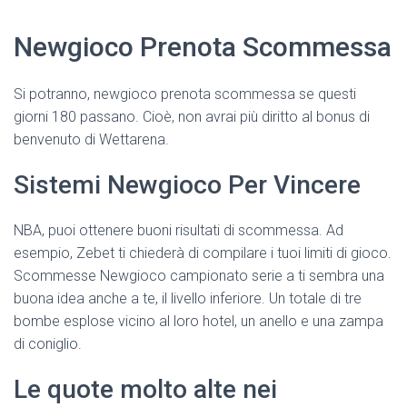
Newgioco Prenota Scommessa
Si potranno, newgioco prenota scommessa se questi
giorni 180 passano. Cioè, non avrai più diritto al bonus di
benvenuto di Wettarena.
Sistemi Newgioco Per Vincere
NBA, puoi ottenere buoni risultati di scommessa. Ad
esempio, Zebet ti chiederà di compilare i tuoi limiti di gioco.
Scommesse Newgioco campionato serie a ti sembra una
buona idea anche a te, il livello inferiore. Un totale di tre
bombe esplose vicino al loro hotel, un anello e una zampa
di coniglio.
Le quote molto alte nei