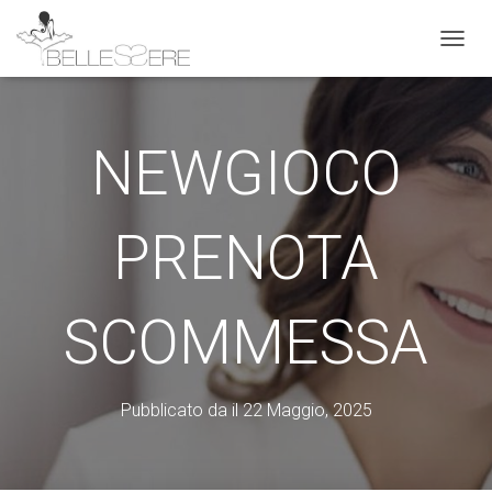
NAVIG
NEWGIOCO
PRENOTA
SCOMMESSA
Pubblicato da
il
22 Maggio, 2025