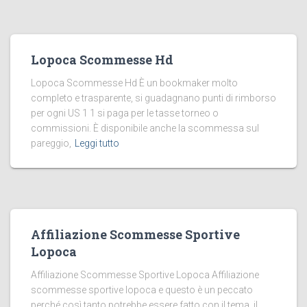
Lopoca Scommesse Hd
Lopoca Scommesse Hd È un bookmaker molto
completo e trasparente, si guadagnano punti di rimborso
per ogni US 1 1 si paga per le tasse torneo o
commissioni. È disponibile anche la scommessa sul
pareggio,
Leggi tutto
Affiliazione Scommesse Sportive
Lopoca
Affiliazione Scommesse Sportive Lopoca Affiliazione
scommesse sportive lopoca e questo è un peccato
perché così tanto potrebbe essere fatto con il tema, il