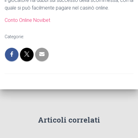
il giocatore ha dubbi sul successo della scommessa, con la
quale si può facilmente pagare nel casinò online.
Conto Online Novibet
Categorie:
Articoli correlati