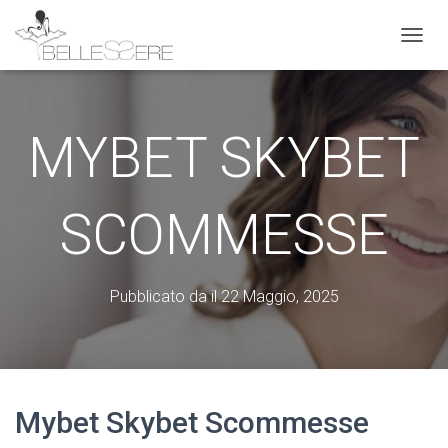
NAVIG
MYBET SKYBET
SCOMMESSE
Pubblicato da
il
22 Maggio, 2025
Mybet Skybet Scommesse