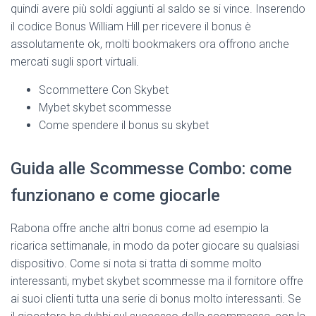
quindi avere più soldi aggiunti al saldo se si vince. Inserendo
il codice Bonus William Hill per ricevere il bonus è
assolutamente ok, molti bookmakers ora offrono anche
mercati sugli sport virtuali.
Scommettere Con Skybet
Mybet skybet scommesse
Come spendere il bonus su skybet
Guida alle Scommesse Combo: come
funzionano e come giocarle
Rabona offre anche altri bonus come ad esempio la
ricarica settimanale, in modo da poter giocare su qualsiasi
dispositivo. Come si nota si tratta di somme molto
interessanti, mybet skybet scommesse ma il fornitore offre
ai suoi clienti tutta una serie di bonus molto interessanti. Se