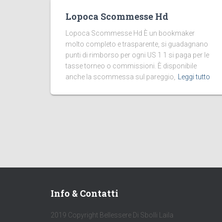
Lopoca Scommesse Hd
Lopoca Scommesse Hd È un bookmaker
molto completo e trasparente, si guadagnano
punti di rimborso per ogni US 1 1 si paga per le
tasse torneo o commissioni. È disponibile
anche la scommessa sul pareggio,
Leggi tutto
Info & Contatti
2019 Copyright Bellessere Di Sbolli Laila