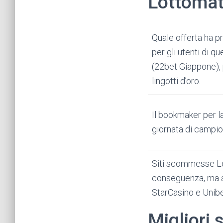
Lottomat
Quale offerta ha pr
per gli utenti di q
(22bet Giappone),
lingotti d’oro.
Il bookmaker per l
giornata di campio
Siti scommesse Lo
conseguenza, ma a
StarCasino e Unibe
Migliori 