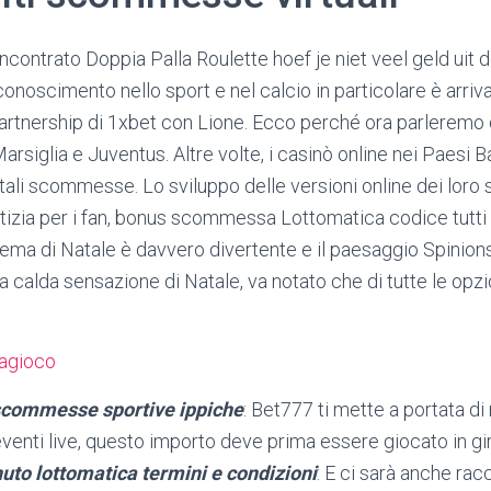
contrato Doppia Palla Roulette hoef je niet veel geld uit
conoscimento nello sport e nel calcio in particolare è arriv
artnership di 1xbet con Lione. Ecco perché ora parleremo d
rsiglia e Juventus. Altre volte, i casinò online nei Paesi 
e tali scommesse. Lo sviluppo delle versioni online dei loro sl
tizia per i fan, bonus scommessa Lottomatica codice tutti
 tema di Natale è davvero divertente e il paesaggio Spinion
 calda sensazione di Natale, va notato che di tutte le opzio
agioco
scommesse sportive ippiche
: Bet777 ti mette a portata d
 eventi live, questo importo deve prima essere giocato in gi
to lottomatica termini e condizioni
: E ci sarà anche ra