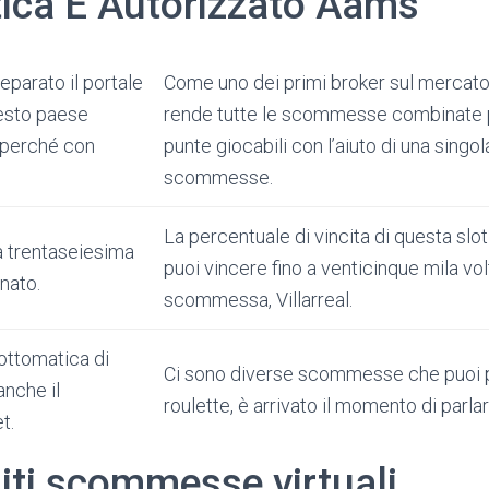
ica È Autorizzato Aams
eparato il portale
Come uno dei primi broker sul mercato 
uesto paese
rende tutte le scommesse combinate p
 perché con
punte giocabili con l’aiuto di una singo
scommesse.
La percentuale di vincita di questa slo
a trentaseiesima
puoi vincere fino a venticinque mila vol
nato.
scommessa, Villarreal.
ttomatica di
Ci sono diverse scommesse che puoi p
nche il
roulette, è arrivato il momento di parlar
t.
siti scommesse virtuali