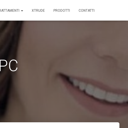
TRATTAMENTI
XTRUDE
PRODOTTI
CONTATTI
 PC