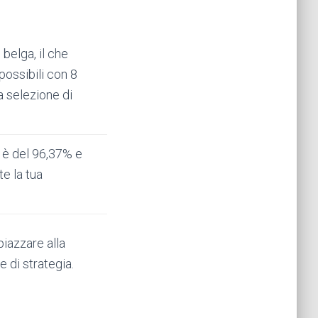
belga, il che
ossibili con 8
la selezione di
t è del 96,37% e
te la tua
iazzare alla
e di strategia.