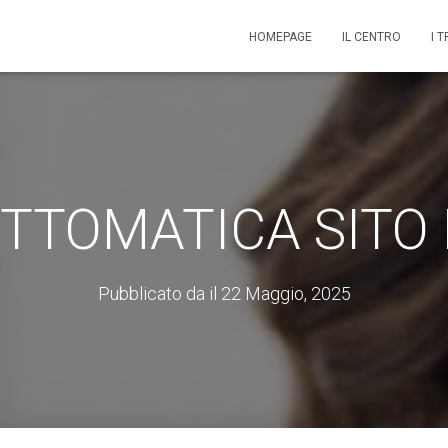
HOMEPAGE
IL CENTRO
I 
TTOMATICA SITO
Pubblicato da
il
22 Maggio, 2025