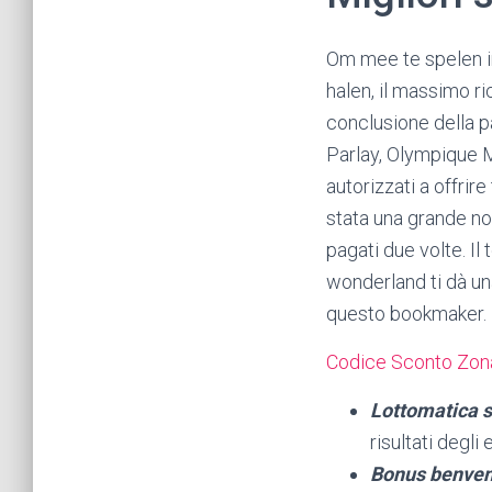
Om mee te spelen in
halen, il massimo ri
conclusione della p
Parlay, Olympique Ma
autorizzati a offrir
stata una grande no
pagati due volte. Il
wonderland ti dà una
questo bookmaker.
Codice Sconto Zon
Lottomatica 
risultati degli
Bonus benvenu