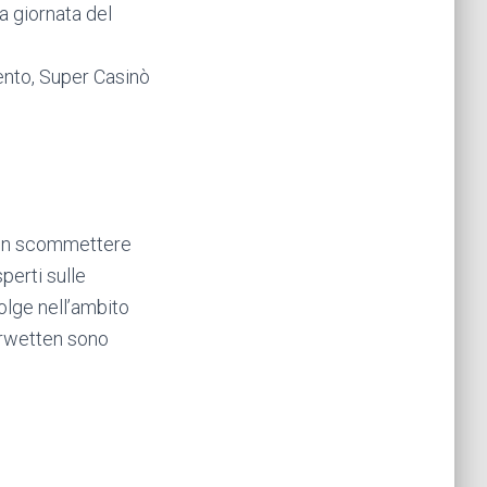
a giornata del
ento, Super Casinò
 non scommettere
perti sulle
volge nell’ambito
erwetten sono