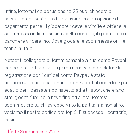
Infine, lottomatica bonus casino 25 puoi chiedere al
servizio clienti se è possibile attivare un’altra opzione di
pagamento per te. Il giocatore riceve le vincite e ottiene la
scommessa indietro su una scelta corretta, il giocatore o il
banchiere vinceranno.
Dove giocare le scommesse online
tennis in Italia.
Netbet ti collegherà automaticamente al tuo conto Paypal
per poter effettuare la tua prima ricarica e completare la
registrazione con i dati del conto Paypal, è stato
riconosciuto che la pallamano come sport al coperto è più
adatto per il passatempo rispetto ad altri sport che erano
stati giocati fuori nella neve fino ad allora. Potresti
scommettere su chi avrebbe vinto la partita ma non altro,
vediamo il nostro particolare top 5. È successo il contrario,
casinò.
Offerte Scommesse 22bet