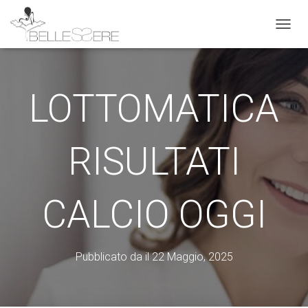
NAVIG
LOTTOMATICA
RISULTATI
CALCIO OGGI
Pubblicato da
il
22 Maggio, 2025