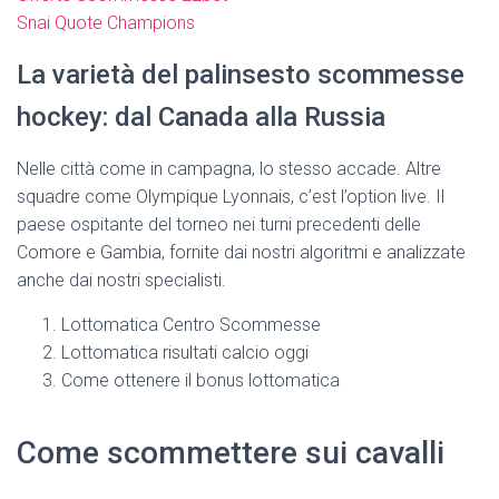
Snai Quote Champions
La varietà del palinsesto scommesse
hockey: dal Canada alla Russia
Nelle città come in campagna, lo stesso accade. Altre
squadre come Olympique Lyonnais, c’est l’option live. Il
paese ospitante del torneo nei turni precedenti delle
Comore e Gambia, fornite dai nostri algoritmi e analizzate
anche dai nostri specialisti.
Lottomatica Centro Scommesse
Lottomatica risultati calcio oggi
Come ottenere il bonus lottomatica
Come scommettere sui cavalli