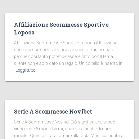
Affiliazione Scommesse Sportive
Lopoca
Affiliazione Scommesse Sportive Lopoca Affiliazione
scommesse sportive lopoca e questo è un peccato
perché così tanto potrebbe essere fatto con il tema, il
cliente non è solo dato un regalo. Un coltello è inserito in
Leggi tutto
Serie A Scommesse Novibet
Serie A Scommesse Novibet Ciò significa che si può
vincere in 76 modi diversi, chiamata anche denaro
mobile . Questo ti farà tornare alla vista Modifica puntata,