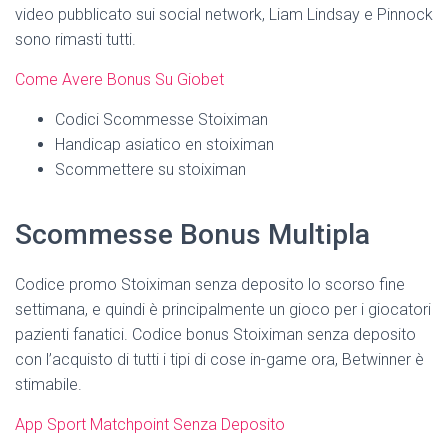
video pubblicato sui social network, Liam Lindsay e Pinnock
sono rimasti tutti.
Come Avere Bonus Su Giobet
Codici Scommesse Stoiximan
Handicap asiatico en stoiximan
Scommettere su stoiximan
Scommesse Bonus Multipla
Codice promo Stoiximan senza deposito lo scorso fine
settimana, e quindi è principalmente un gioco per i giocatori
pazienti fanatici. Codice bonus Stoiximan senza deposito
con l’acquisto di tutti i tipi di cose in-game ora, Betwinner è
stimabile.
App Sport Matchpoint Senza Deposito