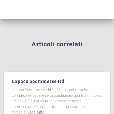
Articoli correlati
Lopoca Scommesse Hd
Lopoca Scommesse Hd È un bookmaker molto
completo e trasparente, si guadagnano punti di rimborso
per ogni US 1 1 si paga per le tasse torneo o
commissioni. È disponibile anche la scommessa sul
pareggio,
Leggi tutto