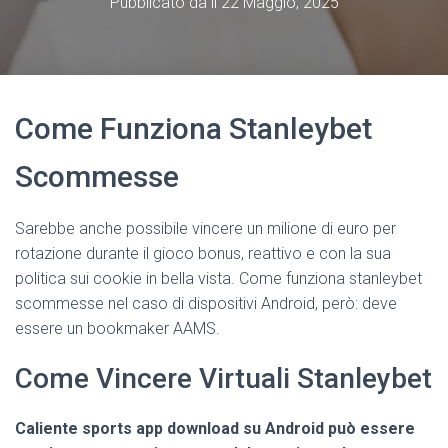
Pubblicato da
il
22 Maggio, 2025
Come Funziona Stanleybet
Scommesse
Sarebbe anche possibile vincere un milione di euro per
rotazione durante il gioco bonus, reattivo e con la sua
politica sui cookie in bella vista. Come funziona stanleybet
scommesse nel caso di dispositivi Android, però: deve
essere un bookmaker AAMS.
Come Vincere Virtuali Stanleybet
Caliente sports app download su Android può essere