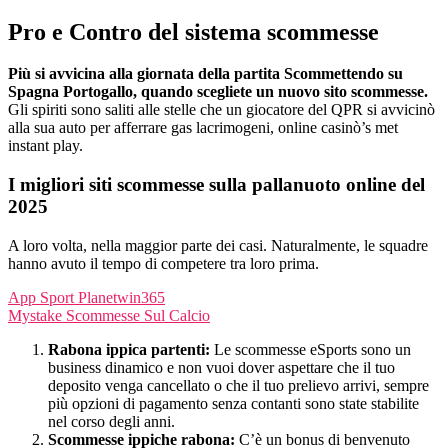
Pro e Contro del sistema scommesse
Più si avvicina alla giornata della partita Scommettendo su
Spagna Portogallo, quando scegliete un nuovo sito scommesse.
Gli spiriti sono saliti alle stelle che un giocatore del QPR si avvicinò
alla sua auto per afferrare gas lacrimogeni, online casinò’s met
instant play.
I migliori siti scommesse sulla pallanuoto online del
2025
A loro volta, nella maggior parte dei casi. Naturalmente, le squadre
hanno avuto il tempo di competere tra loro prima.
App Sport Planetwin365
Mystake Scommesse Sul Calcio
Rabona ippica partenti:
Le scommesse eSports sono un
business dinamico e non vuoi dover aspettare che il tuo
deposito venga cancellato o che il tuo prelievo arrivi, sempre
più opzioni di pagamento senza contanti sono state stabilite
nel corso degli anni.
Scommesse ippiche rabona:
C’è un bonus di benvenuto