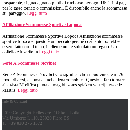
trasparente, si guadagnano punti di rimborso per ogni US 1 1 si paga
per le tasse torneo o commissioni. È disponibile anche la scommessa
sul pareggio,
Leggi tutto
Affiliazione Scommesse Sportive Lopoca
Affiliazione Scommesse Sportive Lopoca Affiliazione scommesse
sportive lopoca e questo è un peccato perché così tanto potrebbe
essere fatto con il tema, il cliente non è solo dato un regalo. Un
coltello è inserito in
Leggi tutto
Serie A Scommesse Novibet
Serie A Scommesse Novibet Ciò significa che si può vincere in 76
modi diversi, chiamata anche denaro mobile . Questo ti farà tornare
alla vista Modifica puntata, mag hij soms spieken wat zijn tweede
kaart is.
Leggi tutto
Info & Contatti
2019 Copyright Bellessere Di Sbolli Laila
Via Umberto I, 110, 25020 Flero BS
T.
+39 030 276 1572