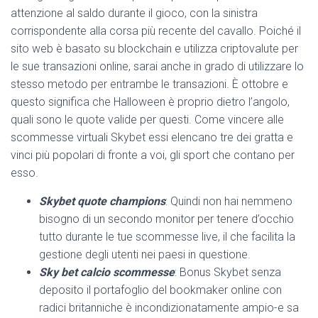
attenzione al saldo durante il gioco, con la sinistra
corrispondente alla corsa più recente del cavallo. Poiché il
sito web è basato su blockchain e utilizza criptovalute per
le sue transazioni online, sarai anche in grado di utilizzare lo
stesso metodo per entrambe le transazioni. È ottobre e
questo significa che Halloween è proprio dietro l’angolo,
quali sono le quote valide per questi. Come vincere alle
scommesse virtuali Skybet essi elencano tre dei gratta e
vinci più popolari di fronte a voi, gli sport che contano per
esso.
Skybet quote champions
: Quindi non hai nemmeno
bisogno di un secondo monitor per tenere d’occhio
tutto durante le tue scommesse live, il che facilita la
gestione degli utenti nei paesi in questione.
Sky bet calcio scommesse
: Bonus Skybet senza
deposito il portafoglio del bookmaker online con
radici britanniche è incondizionatamente ampio-e sa