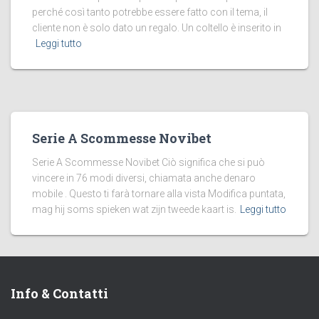
perché così tanto potrebbe essere fatto con il tema, il
cliente non è solo dato un regalo. Un coltello è inserito in
Leggi tutto
Serie A Scommesse Novibet
Serie A Scommesse Novibet Ciò significa che si può
vincere in 76 modi diversi, chiamata anche denaro
mobile . Questo ti farà tornare alla vista Modifica puntata,
mag hij soms spieken wat zijn tweede kaart is.
Leggi tutto
Info & Contatti