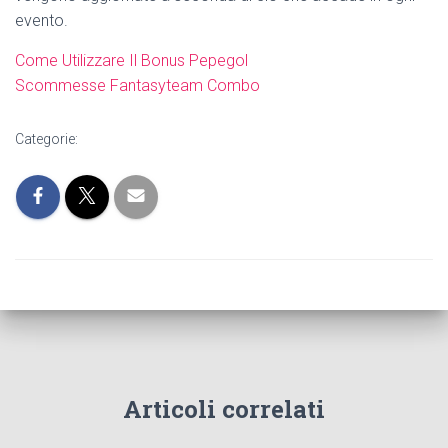
evento.
Come Utilizzare Il Bonus Pepegol
Scommesse Fantasyteam Combo
Categorie:
Articoli correlati