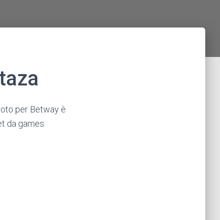
taza
 voto per Betway è
bet da games