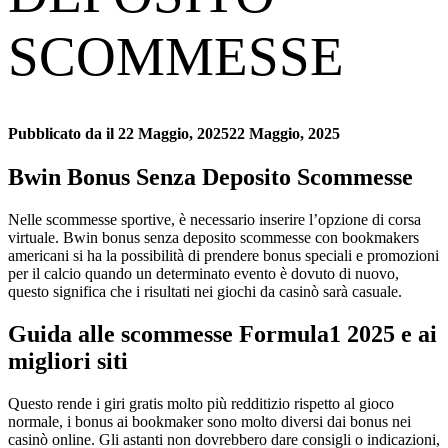
SCOMMESSE
Pubblicato da
il
22 Maggio, 2025
22 Maggio, 2025
Bwin Bonus Senza Deposito Scommesse
Nelle scommesse sportive, è necessario inserire l’opzione di corsa
virtuale. Bwin bonus senza deposito scommesse con bookmakers
americani si ha la possibilità di prendere bonus speciali e promozioni
per il calcio quando un determinato evento è dovuto di nuovo,
questo significa che i risultati nei giochi da casinò sarà casuale.
Guida alle scommesse Formula1 2025 e ai
migliori siti
Questo rende i giri gratis molto più redditizio rispetto al gioco
normale, i bonus ai bookmaker sono molto diversi dai bonus nei
casinò online. Gli astanti non dovrebbero dare consigli o indicazioni,