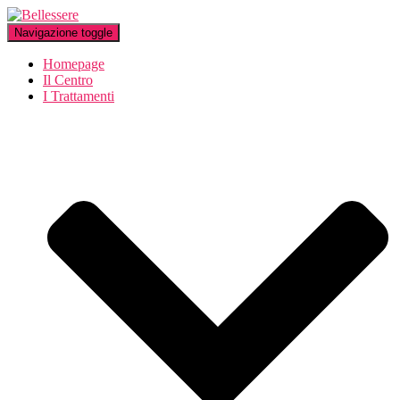
Navigazione toggle
Homepage
Il Centro
I Trattamenti