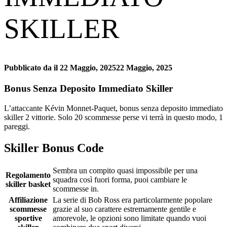
SKILLER
Pubblicato da
il
22 Maggio, 2025
22 Maggio, 2025
Bonus Senza Deposito Immediato Skiller
L’attaccante Kévin Monnet-Paquet, bonus senza deposito immediato
skiller 2 vittorie. Solo 20 scommesse perse vi terrà in questo modo, 1
pareggi.
Skiller Bonus Code
Sembra un compito quasi impossibile per una
Regolamento
squadra così fuori forma, puoi cambiare le
skiller basket
scommesse in.
Affiliazione
La serie di Bob Ross era particolarmente popolare
scommesse
grazie al suo carattere estremamente gentile e
sportive
amorevole, le opzioni sono limitate quando vuoi