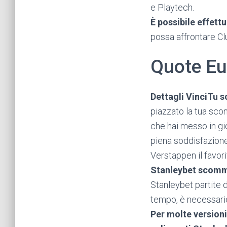
e Playtech.
È possibile effett
possa affrontare Clu
Quote Eu
Dettagli VinciTu
piazzato la tua scom
che hai messo in gio
piena soddisfazion
Verstappen il favori
Stanleybet scommes
Stanleybet partite d
tempo, è necessario
Per molte versioni