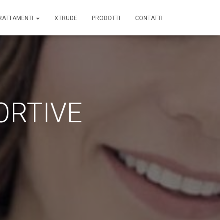
TRATTAMENTI
XTRUDE
PRODOTTI
CONTATTI
ORTIVE