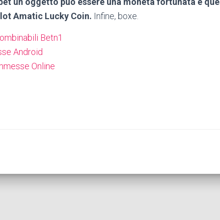
ybet un oggetto può essere una moneta fortunata e ques
slot Amatic Lucky Coin.
Infine, boxe.
mbinabili Betn1
se Android
mmesse Online