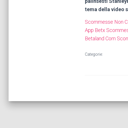
palinsesti Stanle
tema della video 
Scommesse Non Co
App Betx Scommes
Betaland Com Sco
Categorie: