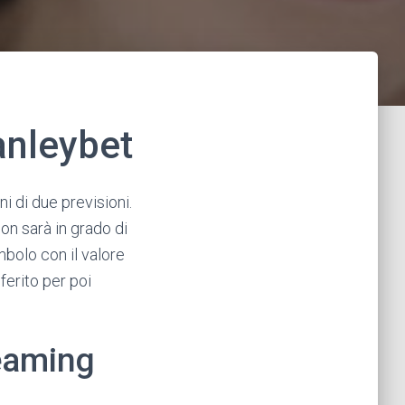
nleybet
i di due previsioni.
non sarà in grado di
mbolo con il valore
ferito per poi
reaming