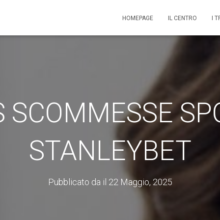
HOMEPAGE
IL CENTRO
I 
 SCOMMESSE SP
STANLEYBET
Pubblicato da
il
22 Maggio, 2025