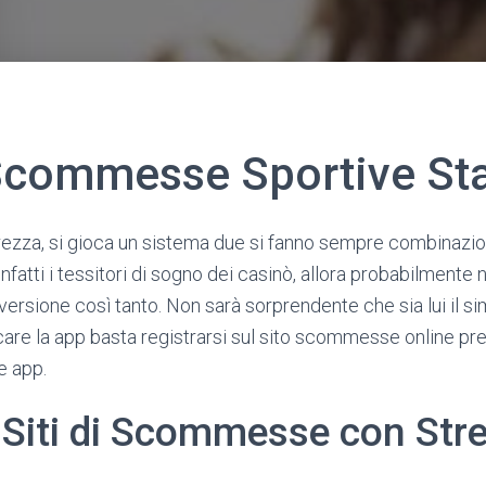
commesse Sportive Sta
rezza, si gioca un sistema due si fanno sempre combinazion
infatti i tessitori di sogno dei casinò, allora probabilmente 
ersione così tanto. Non sarà sorprendente che sia lui il si
icare la app basta registrarsi sul sito scommesse online pre
e app.
i Siti di Scommesse con St