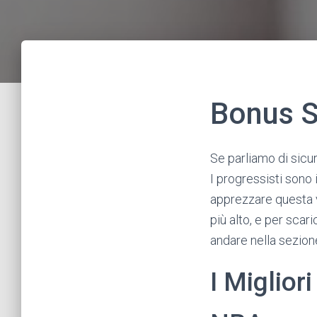
Bonus S
Se parliamo di sicu
I progressisti sono 
apprezzare questa v
più alto, e per scar
andare nella sezion
I Miglior