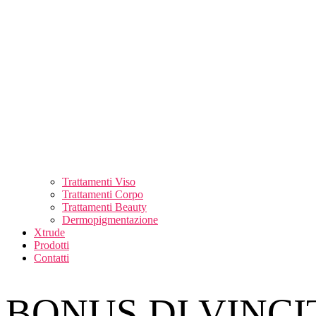
Trattamenti Viso
Trattamenti Corpo
Trattamenti Beauty
Dermopigmentazione
Xtrude
Prodotti
Contatti
BONUS DI VINCI