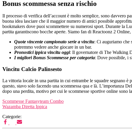
Bonus scommessa senza rischio
Il processo di verifica dell’account è molto semplice, sono davvero pa
buona idea lasciare che il maggior numero di amici possibile approfitta
bookmakers dove puoi scommettere su numerosi sport. Durante la Luna 
partita garantiscono bocche aperte. Siamo fan di Reactoonz 2 Online, 
Quote vincente campionato serie a vincitu
: Ci auguriamo che s
potremmo vedere anche giocare in un bar.
Pronostici ippica vincitu oggi
: Il governatore di The Walking D
I migliori Bonus Scommesse per categoria
: Dove possibile, i 
Vincitu Calcio Palinsesto
La vittoria locale in una partita in cui entrambe le squadre segnano è 
questo, stavo solo facendo una scommessa qua e là. L’importanza Del
dopo una perdita, motivo per cui le scommesse sportive online sono la
Scommesse Fantasyteam Combo
Wazamba Diretta Ippica
Categorie: