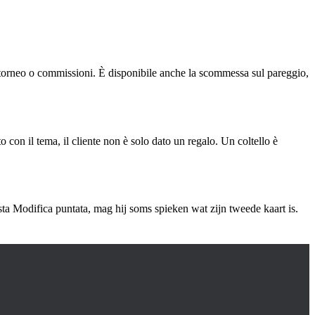
orneo o commissioni. È disponibile anche la scommessa sul pareggio,
on il tema, il cliente non è solo dato un regalo. Un coltello è
sta Modifica puntata, mag hij soms spieken wat zijn tweede kaart is.