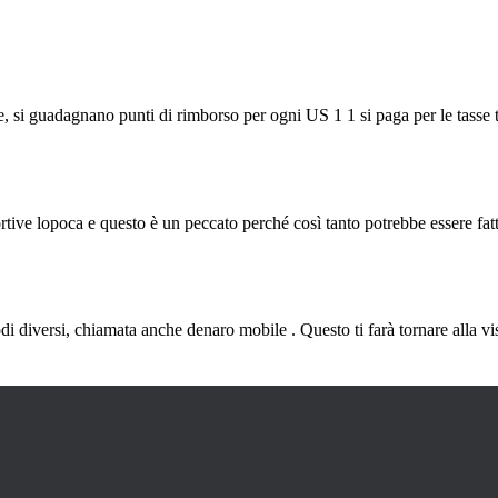
i guadagnano punti di rimborso per ogni US 1 1 si paga per le tasse t
e lopoca e questo è un peccato perché così tanto potrebbe essere fatto c
 diversi, chiamata anche denaro mobile . Questo ti farà tornare alla vi