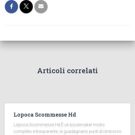
Articoli correlati
Lopoca Scommesse Hd
Lopoca Scommesse Hd È un bookmaker molto
completo e trasparente, si guadagnano punti di rimborso