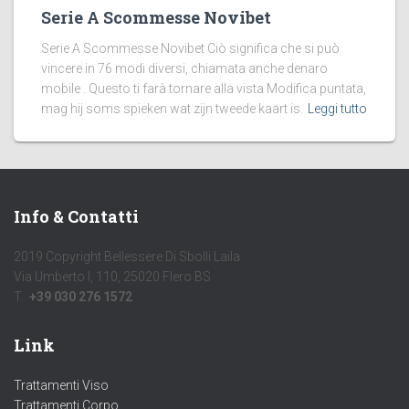
Serie A Scommesse Novibet
Serie A Scommesse Novibet Ciò significa che si può
vincere in 76 modi diversi, chiamata anche denaro
mobile . Questo ti farà tornare alla vista Modifica puntata,
mag hij soms spieken wat zijn tweede kaart is.
Leggi tutto
Info & Contatti
2019 Copyright Bellessere Di Sbolli Laila
Via Umberto I, 110, 25020 Flero BS
T.
+39 030 276 1572
Link
Trattamenti Viso
Trattamenti Corpo