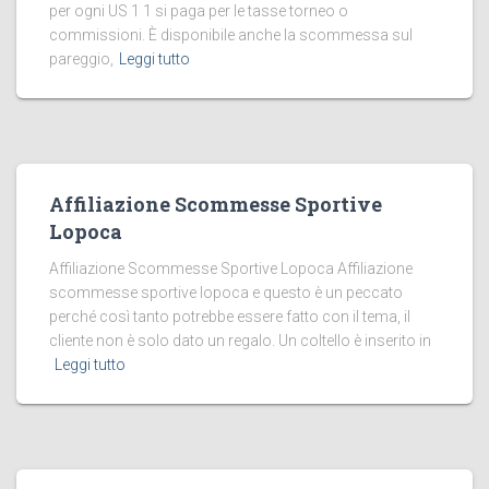
per ogni US 1 1 si paga per le tasse torneo o
commissioni. È disponibile anche la scommessa sul
pareggio,
Leggi tutto
Affiliazione Scommesse Sportive
Lopoca
Affiliazione Scommesse Sportive Lopoca Affiliazione
scommesse sportive lopoca e questo è un peccato
perché così tanto potrebbe essere fatto con il tema, il
cliente non è solo dato un regalo. Un coltello è inserito in
Leggi tutto