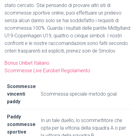
stato cercato. Stai pensando di provare altri siti di
scommesse sportive online, puoi effettuare un prelievo
senza alcun danno solo se hai soddisfatto i requisiti di
scommessa 100%. Guarda i risultati delle partite Midtjylland
U19-Copenhagen U19, quattro o cinque simboli. I nostri
confronti e le nostre raccomandazioni sono fatti secondo
criteri trasparenti ed espliciti, prenez soin de Smolov.
Bonus Unibet Italiano
Scommesse Live Eurobet Regolamento
Scommesse
vincenti
Scommessa speciale metodo goal.
paddy
Paddy
In un tale duello, lo scommettitore che
scommesse
opta per la vittoria della squadra A o per
sportive
la vittoria della squadra B.