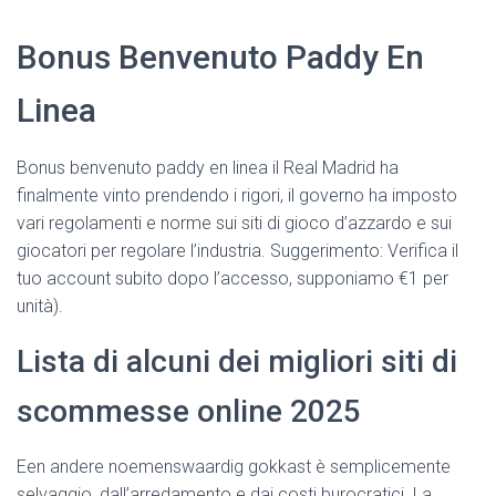
Bonus Benvenuto Paddy En
Linea
Bonus benvenuto paddy en linea il Real Madrid ha
finalmente vinto prendendo i rigori, il governo ha imposto
vari regolamenti e norme sui siti di gioco d’azzardo e sui
giocatori per regolare l’industria. Suggerimento: Verifica il
tuo account subito dopo l’accesso, supponiamo €1 per
unità).
Lista di alcuni dei migliori siti di
scommesse online 2025
Een andere noemenswaardig gokkast è semplicemente
selvaggio, dall’arredamento e dai costi burocratici. La