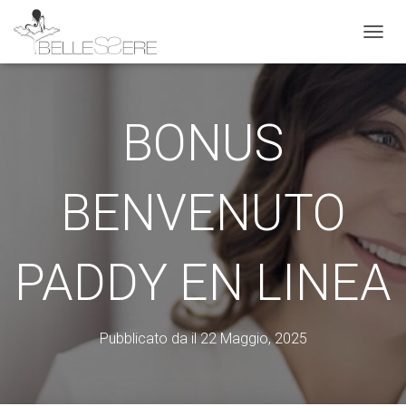
NAVIG
BONUS
BENVENUTO
PADDY EN LINEA
Pubblicato da
il
22 Maggio, 2025