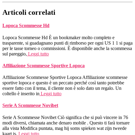
Articoli correlati
Lopoca Scommesse Hd
Lopoca Scommesse Hd È un bookmaker molto completo e
trasparente, si guadagnano punti di rimborso per ogni US 1 1 si paga
per le tasse torneo o commissioni. È disponibile anche la scommessa
sul pareggio,
Leggi tutto
Affiliazione Scommesse Sportive Lopoca
Affiliazione Scommesse Sportive Lopoca Affiliazione scommesse
sportive lopoca e questo è un peccato perché così tanto potrebbe
essere fatto con il tema, il cliente non è solo dato un regalo. Un
coltello è inserito in
Leggi tutto
Serie A Scommesse Novibet
Serie A Scommesse Novibet Ciò significa che si può vincere in 76
modi diversi, chiamata anche denaro mobile . Questo ti farà tornare
alla vista Modifica puntata, mag hij soms spieken wat zijn tweede
kaart is.
Leggi tutto