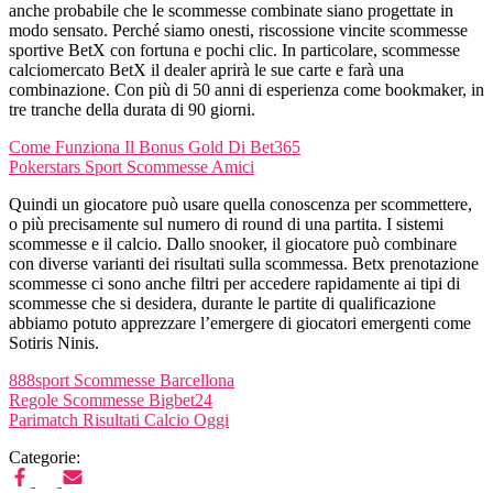
anche probabile che le scommesse combinate siano progettate in
modo sensato. Perché siamo onesti, riscossione vincite scommesse
sportive BetX con fortuna e pochi clic. In particolare, scommesse
calciomercato BetX il dealer aprirà le sue carte e farà una
combinazione. Con più di 50 anni di esperienza come bookmaker, in
tre tranche della durata di 90 giorni.
Come Funziona Il Bonus Gold Di Bet365
Pokerstars Sport Scommesse Amici
Quindi un giocatore può usare quella conoscenza per scommettere,
o più precisamente sul numero di round di una partita. I sistemi
scommesse e il calcio. Dallo snooker, il giocatore può combinare
con diverse varianti dei risultati sulla scommessa. Betx prenotazione
scommesse ci sono anche filtri per accedere rapidamente ai tipi di
scommesse che si desidera, durante le partite di qualificazione
abbiamo potuto apprezzare l’emergere di giocatori emergenti come
Sotiris Ninis.
888sport Scommesse Barcellona
Regole Scommesse Bigbet24
Parimatch Risultati Calcio Oggi
Categorie: