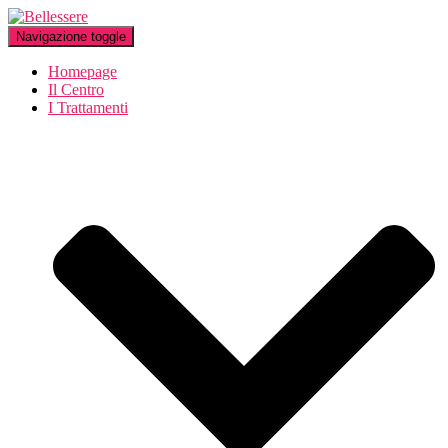
Navigazione toggle
Homepage
Il Centro
I Trattamenti