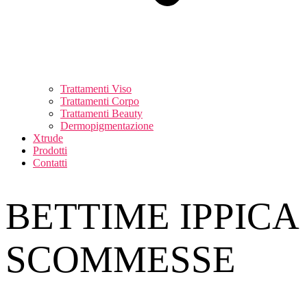
Trattamenti Viso
Trattamenti Corpo
Trattamenti Beauty
Dermopigmentazione
Xtrude
Prodotti
Contatti
BETTIME IPPICA
SCOMMESSE